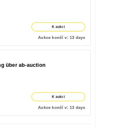
K aukci
Aukce končí v:
13 days
ng über ab-auction
K aukci
Aukce končí v:
13 days