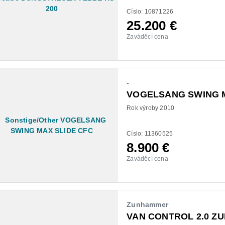
Císlo: 10871226
25.200
€
Zaváděcí cena
-
VOGELSANG SWING M
Rok výroby 2010
Císlo: 11360525
8.900
€
Zaváděcí cena
Zunhammer
VAN CONTROL 2.0 