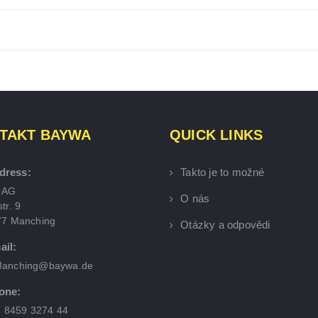
TAKT BAYWA
QUICK LINKS
dress:
Takto je to možné
 AG
O nás
tr. 9
77 Manching
Otázky a odpovědi
ail:
anching@baywa.de
one:
) 8459 3274 44