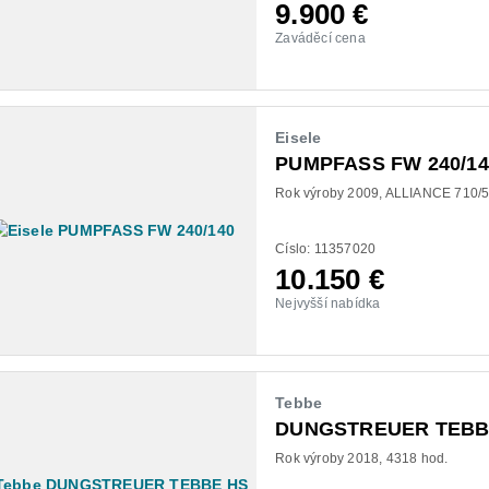
9.900
€
Zaváděcí cena
Eisele
PUMPFASS FW 240/14
Rok výroby 2009
ALLIANCE 710/5
Císlo: 11357020
10.150
€
Nejvyšší nabídka
Tebbe
DUNGSTREUER TEBBE
Rok výroby 2018
4318 hod.