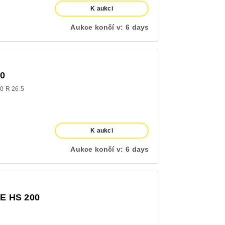
K aukci
Aukce končí v:
6 days
0
0 R 26.5
K aukci
Aukce končí v:
6 days
 HS 200