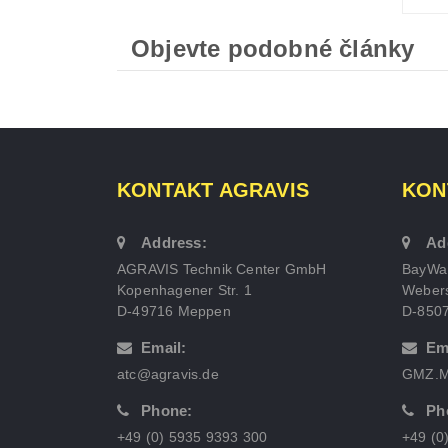
Objevte podobné články
KONTAKT AGRAVIS
KON
Address:
Ad
AGRAVIS Technik Center GmbH
BayWa
Kopenhagener Str. 1
Webers
D-49716 Meppen
D-850
Email:
Em
atc@agravis.de
GMZ.M
Phone:
Ph
+49 (0) 5935 9393 300
+49 (0