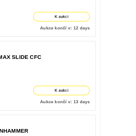
K aukci
Aukce končí v:
12 days
AX SLIDE CFC
K aukci
Aukce končí v:
13 days
ZUNHAMMER