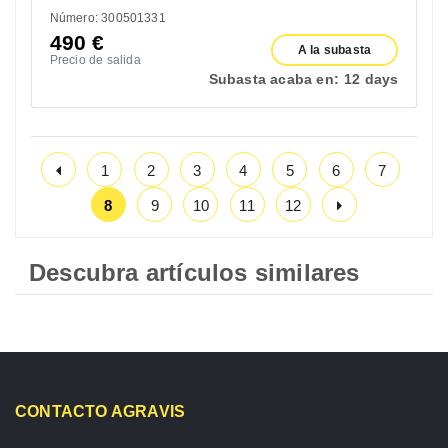
Número: 300501331
490
€
A la subasta
Precio de salida
Subasta acaba en:
12 days
1
2
3
4
5
6
7
8
9
10
11
12
Descubra artículos similares
CONTACTO AGRAVIS