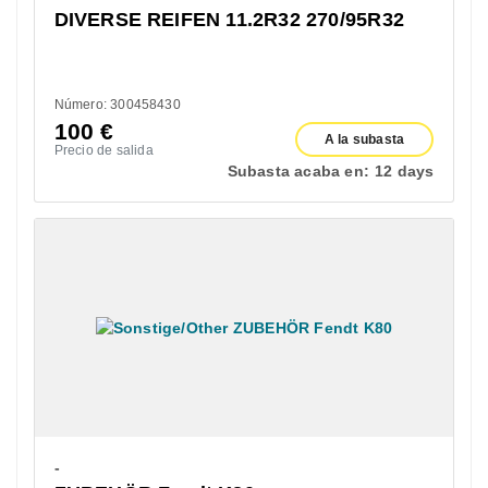
DIVERSE REIFEN 11.2R32 270/95R32
Número: 300458430
100
€
A la subasta
Precio de salida
Subasta acaba en:
12 days
-