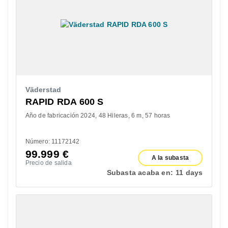
Väderstad
RAPID RDA 600 S
Año de fabricación 2024
48 Hileras
6 m
57 horas
Número: 11172142
99.999
€
A la subasta
Precio de salida
Subasta acaba en:
11 days