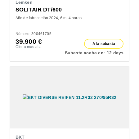
Lemken
SOLITAIR DT/600
Año de fabricación 2024
6 m
4 horas
Número: 300461705
39.900
€
A la subasta
Oferta más alta
Subasta acaba en:
12 days
BKT