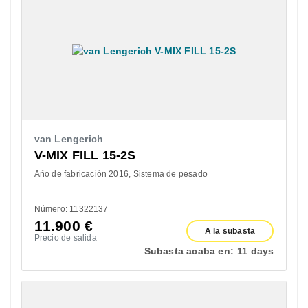
van Lengerich
V-MIX FILL 15-2S
Año de fabricación 2016
Sistema de pesado
Número: 11322137
11.900
€
A la subasta
Precio de salida
Subasta acaba en:
11 days