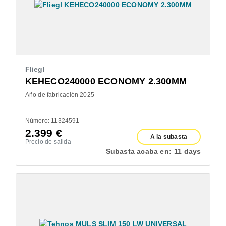
Fliegl
KEHECO240000 ECONOMY 2.300MM
Año de fabricación 2025
Número: 11324591
2.399
€
A la subasta
Precio de salida
Subasta acaba en:
11 days