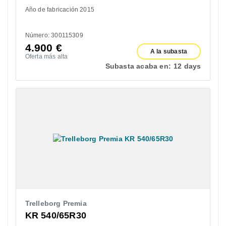
Año de fabricación 2015
Número: 300115309
4.900
€
A la subasta
Oferta más alta
Subasta acaba en:
12 days
Trelleborg Premia
KR 540/65R30