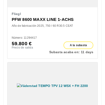
Fliegl
PFW 8600 MAXX LINE 1-ACHS
Año de fabricación 2025
750 / 60 R30.5 CEAT
Número: 11294417
59.800
€
A la subasta
Precio de salida
Subasta acaba en:
11 days