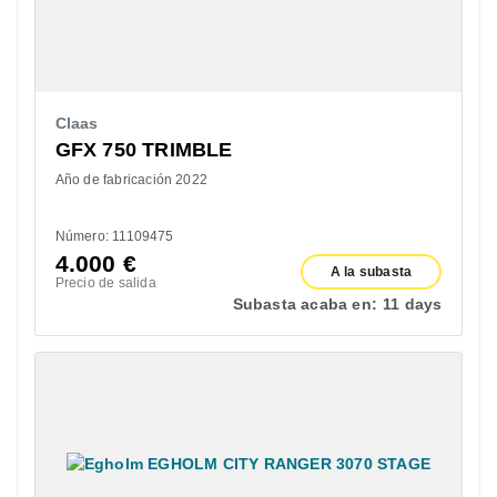
Claas
GFX 750 TRIMBLE
Año de fabricación 2022
Número: 11109475
4.000
€
A la subasta
Precio de salida
Subasta acaba en:
11 days