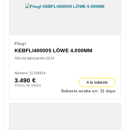
Fliegl
KEBFLI400005 LÖWE 4.000MM
Año de fabricación 2024
Número: 11236914
3.490
€
A la subasta
Precio de salida
Subasta acaba en:
11 days