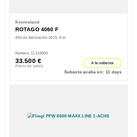
Kverneland
ROTAGO 4060 F
Año de fabricación 2025
6 m
Número: 11310805
33.500
€
A la subasta
Precio de salida
Subasta acaba en:
11 days