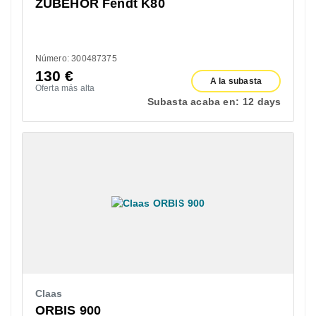
ZUBEHÖR Fendt K80
Número: 300487375
130
€
A la subasta
Oferta más alta
Subasta acaba en:
12 days
Claas
ORBIS 900