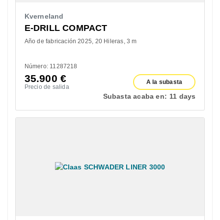
Kverneland
E-DRILL COMPACT
Año de fabricación 2025
20 Hileras
3 m
Número: 11287218
35.900
€
A la subasta
Precio de salida
Subasta acaba en:
11 days