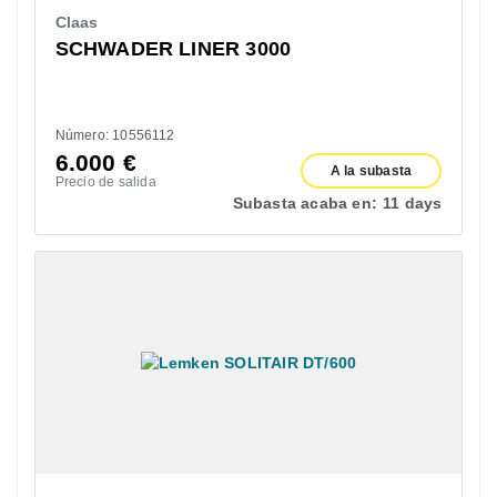
Claas
SCHWADER LINER 3000
Número: 10556112
6.000
€
A la subasta
Precio de salida
Subasta acaba en:
11 days