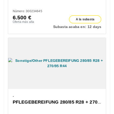
Número: 300234645
6.500
€
A la subasta
Oferta más alta
Subasta acaba en:
12 days
-
PFLEGEBEREIFUNG 280/85 R28 + 270/95 R44