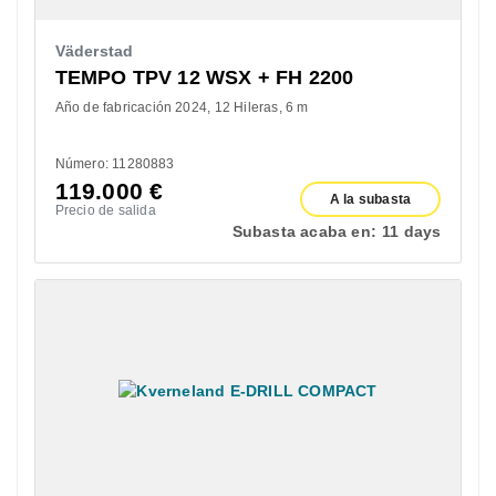
Väderstad
TEMPO TPV 12 WSX + FH 2200
Año de fabricación 2024
12 Hileras
6 m
Número: 11280883
119.000
€
A la subasta
Precio de salida
Subasta acaba en:
11 days