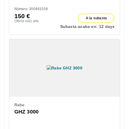
Número: 300491538
150
€
A la subasta
Oferta más alta
Subasta acaba en:
12 days
Rabe
GHZ 3000