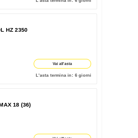
L'asta termina in:
6 giorni
 HZ 2350
Vai all'asta
L'asta termina in:
6 giorni
AX 18 (36)