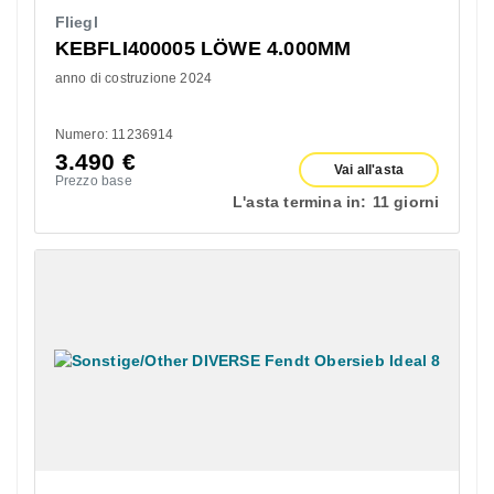
Fliegl
KEBFLI400005 LÖWE 4.000MM
anno di costruzione 2024
Numero: 11236914
3.490
€
Vai all'asta
Prezzo base
L'asta termina in:
11 giorni