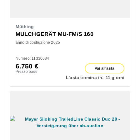
Müthing
MULCHGERÄT MU-FM/S 160
anno di costruzione 2025
Numero: 11330634
6.750
€
Vai all'asta
Prezzo base
L'asta termina in:
11 giorni