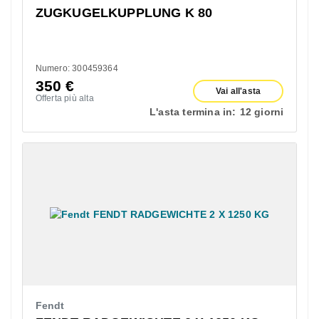
ZUGKUGELKUPPLUNG K 80
Numero: 300459364
350
€
Vai all'asta
Offerta più alta
L'asta termina in:
12 giorni
Fendt