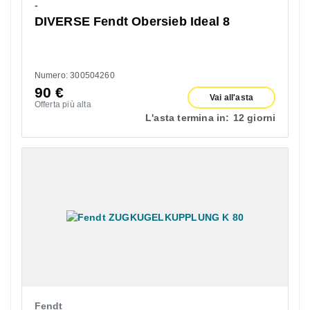
-
DIVERSE Fendt Obersieb Ideal 8
Numero: 300504260
90
€
Vai all'asta
Offerta più alta
L'asta termina in:
12 giorni
Fendt