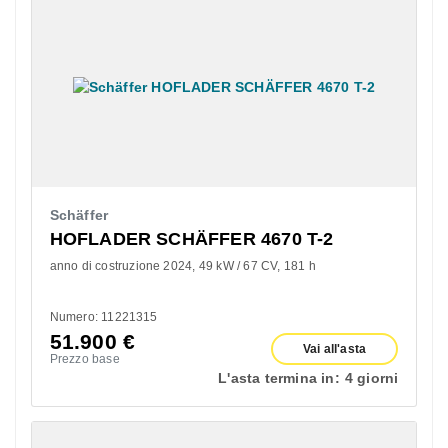
Schäffer
HOFLADER SCHÄFFER 4670 T-2
anno di costruzione 2024
49 kW / 67 CV
181 h
Numero: 11221315
51.900
€
Vai all'asta
Prezzo base
L'asta termina in:
4 giorni