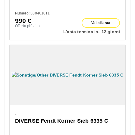
Numero: 300461011
990
€
Vai all'asta
Offerta più alta
L'asta termina in:
12 giorni
-
DIVERSE Fendt Körner Sieb 6335 C