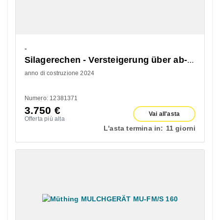
-
Silagerechen - Versteigerung über ab-auction
anno di costruzione 2024
Numero: 12381371
3.750
€
Vai all'asta
Offerta più alta
L'asta termina in:
11 giorni