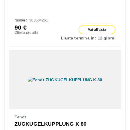
Numero: 300504261
90
€
Vai all'asta
Offerta più alta
L'asta termina in:
12 giorni
Fendt
ZUGKUGELKUPPLUNG K 80