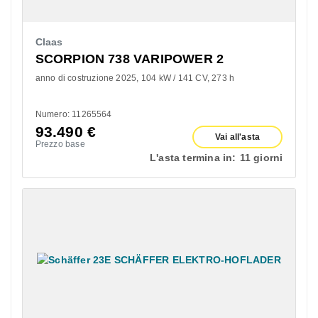
Claas
SCORPION 738 VARIPOWER 2
anno di costruzione 2025
104 kW / 141 CV
273 h
Numero: 11265564
93.490
€
Vai all'asta
Prezzo base
L'asta termina in:
11 giorni