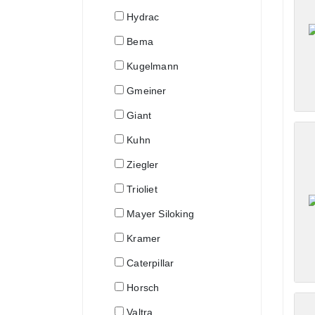
Hydrac
Bema
Kugelmann
Gmeiner
Giant
Kuhn
Ziegler
Trioliet
Mayer Siloking
Kramer
Caterpillar
Horsch
Valtra