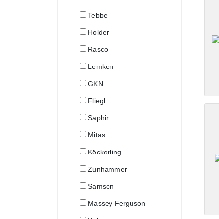
Tebbe
Holder
Rasco
Lemken
GKN
Fliegl
Saphir
Mitas
Köckerling
Zunhammer
Samson
Massey Ferguson