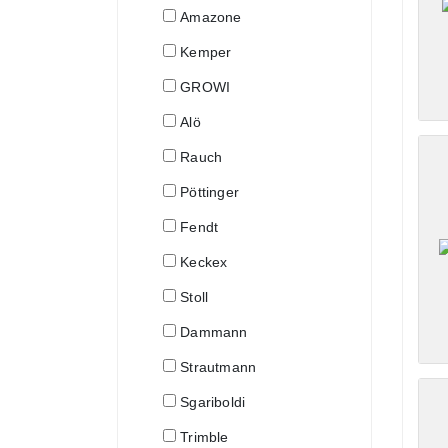
Amazone
Kemper
GROWI
Alö
Rauch
Pöttinger
Fendt
Keckex
Stoll
Dammann
Strautmann
Sgariboldi
Trimble