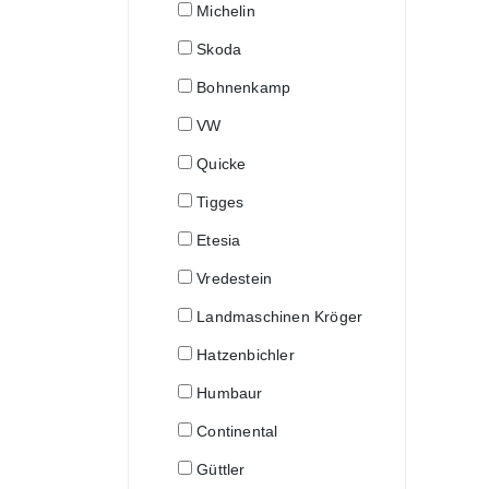
Michelin
Skoda
Bohnenkamp
VW
Quicke
Tigges
Etesia
Vredestein
Landmaschinen Kröger
Hatzenbichler
Humbaur
Continental
Güttler