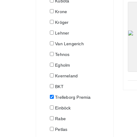
Kubota
Krone
Kröger
Lehner
Van Lengerich
Tehnos
Egholm
Kverneland
BKT
Trelleborg Premia
Einböck
Rabe
Petlas