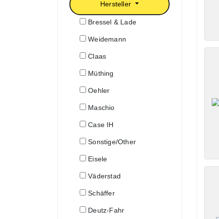
Hersteller
Bressel & Lade
Weidemann
Claas
Müthing
Oehler
Maschio
Case IH
Sonstige/Other
Eisele
Väderstad
Schäffer
Deutz-Fahr