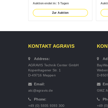
Auktion endet in:
5 Tagen
Aukti
Zur Auktion
KONTAKT AGRAVIS
KON
Address:
Ad
AGRAVIS Technik Center GmbH
BayWa
Kopenhagener Str. 1
Webers
D-49716 Meppen
D-850
Email:
Em
atc@agravis.de
GMZ.M
Phone:
Ph
+49 (0) 5935 9393 300
+49 (0