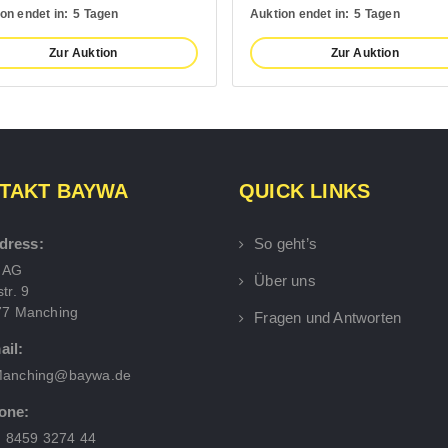
on endet in:
5 Tagen
Auktion endet in:
5 Tagen
Zur Auktion
Zur Auktion
TAKT BAYWA
QUICK LINKS
dress:
So geht’s
 AG
Über uns
tr. 9
77 Manching
Fragen und Antworten
ail:
anching@baywa.de
one:
) 8459 3274 44