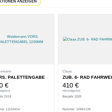
KTIONEN ANZEIGEN
demann
Claas
ZUB. 6- RAD FAHRWE
VORS. PALETTENGABEL 1200MM
0
€
410
€
stgebot
Höchstgebot
ahr 2019
Baujahr 2020
er: 11103454
Nummer: 10993139