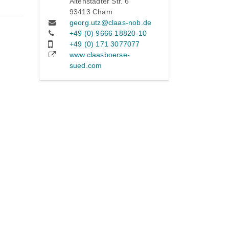
Altenstadter Str. 6
93413 Cham
georg.utz@claas-nob.de
+49 (0) 9666 18820-10
+49 (0) 171 3077077
www.claasboerse-
sued.com