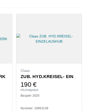
Claas
Bressel & L
RK
ZUB. HYD.KREISEL- EINZELAUSHUB
190
€
1.300
Höchstgebot
Höchstgebot
Baujahr 2020
Baujahr 2022
Nummer: 10993138
Nummer: 1110