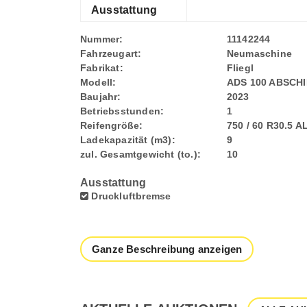
Ausstattung
Nummer:
11142244
Fahrzeugart:
Neumaschine
Fabrikat:
Fliegl
Modell:
ADS 100 ABSC
Baujahr:
2023
Betriebsstunden:
1
Reifengröße:
750 / 60 R30.5 
Ladekapazität (m3):
9
zul. Gesamtgewicht (to.):
10
Ausstattung
Druckluftbremse
Ganze Beschreibung anzeigen