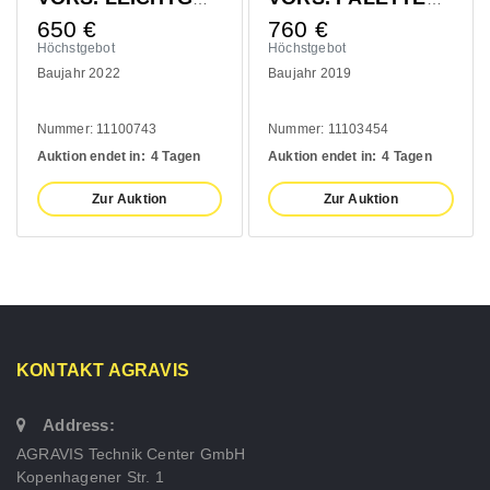
760
€
410
€
Höchstgebot
Höchstgebot
Baujahr 2019
Baujahr 2020
Nummer: 11103454
Nummer: 10993139
n
Auktion endet in:
4 Tagen
Auktion endet in:
4 Tagen
Zur Auktion
Zur Auktion
KONTAKT AGRAVIS
Address:
AGRAVIS Technik Center GmbH
Kopenhagener Str. 1