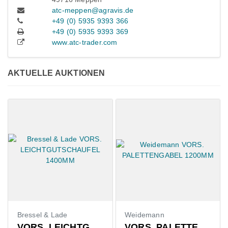
atc-meppen@agravis.de
+49 (0) 5935 9393 366
+49 (0) 5935 9393 369
www.atc-trader.com
AKTUELLE AUKTIONEN
Weidemann
Claas
ICHTGUTSCHAUFEL 1400MM
VORS. PALETTENGABEL 1200MM
ZUB. 6- RAD FAHRWERK