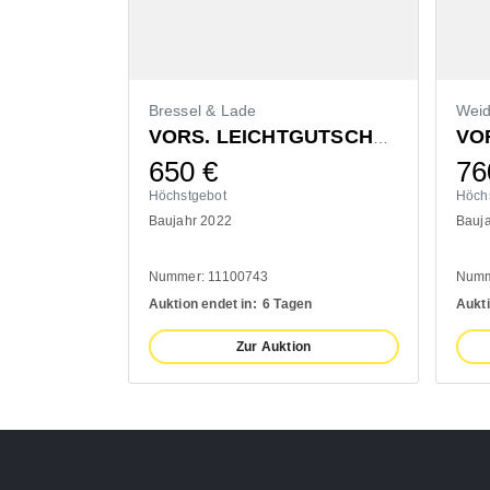
Bressel & Lade
Wei
VORS. LEICHTGUTSCHAUFEL 1400MM
650
€
76
Höchstgebot
Höch
Baujahr 2022
Bauj
Nummer: 11100743
Numm
Auktion endet in:
6 Tagen
Aukti
Zur Auktion