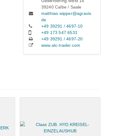
Gewerbering West 14
39240 Calbe / Saale
matthias.wipper@agravis.
de
+49 39291 / 4697-10
+49 173 547 6531
+49 39291 / 4697-20
www.atc-trader.com