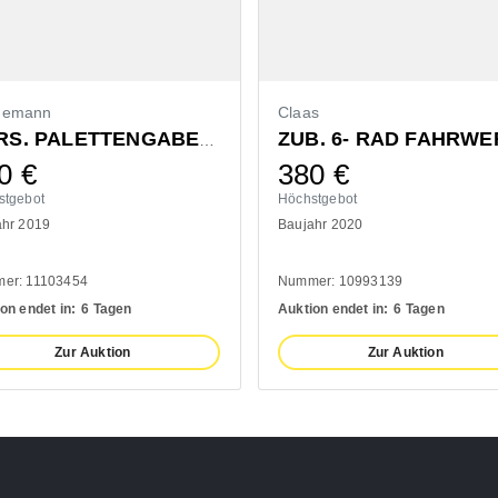
demann
Claas
ZUB. 6- RAD FAHRWE
VORS. PALETTENGABEL 1200MM
0
€
380
€
stgebot
Höchstgebot
ahr 2019
Baujahr 2020
er: 11103454
Nummer: 10993139
on endet in:
6 Tagen
Auktion endet in:
6 Tagen
Zur Auktion
Zur Auktion