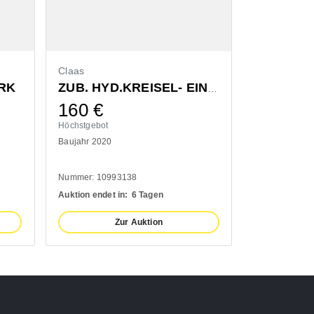
Claas
Bressel & L
RK
ZUB. HYD.KREISEL- EINZELAUSHUB
160
€
1.300
Höchstgebot
Höchstgebot
Baujahr 2020
Baujahr 2022
Nummer: 10993138
Nummer: 1110
Auktion endet in:
6 Tagen
Auktion endet 
Zur Auktion