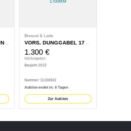
Bressel & Lade
ZUB. HYD.KREISEL- EINZELAUSHUB
VORS. DUNGGABEL 1700MM
1.300
€
Höchstgebot
Baujahr 2022
Nummer: 11100932
Auktion endet in:
6 Tagen
Zur Auktion