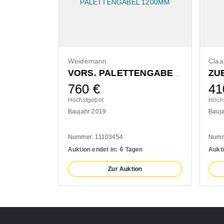
Weidemann
Claa
ZU
VORS. LEICHTGUTSCHAUFEL 1400MM
VORS. PALETTENGABEL 1200MM
760
€
41
Höchstgebot
Höch
Baujahr 2019
Bauj
Nummer: 11103454
Numm
n
Auktion endet in:
6 Tagen
Aukti
n
Zur Auktion