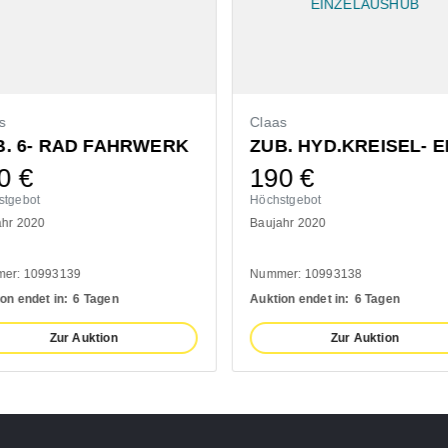
s
Claas
B. 6- RAD FAHRWERK
0
€
190
€
stgebot
Höchstgebot
ahr 2020
Baujahr 2020
er: 10993139
Nummer: 10993138
on endet in:
6 Tagen
Auktion endet in:
6 Tagen
Zur Auktion
Zur Auktion