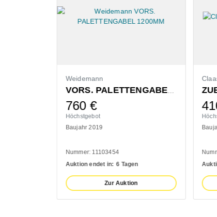
Weidemann
Claa
ZU
VORS. LEICHTGUTSCHAUFEL 1400MM
VORS. PALETTENGABEL 1200MM
760
€
41
Höchstgebot
Höch
Baujahr 2019
Bauj
Nummer: 11103454
Numm
n
Auktion endet in:
6 Tagen
Aukti
n
Zur Auktion