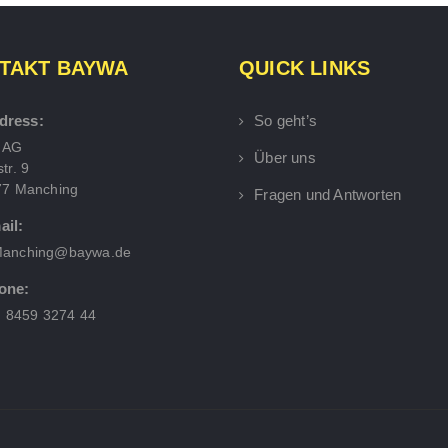
TAKT BAYWA
QUICK LINKS
dress:
So geht’s
 AG
Über uns
tr. 9
77 Manching
Fragen und Antworten
ail:
anching@baywa.de
one:
) 8459 3274 44