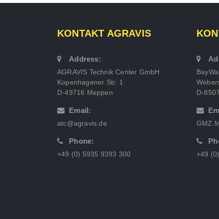
KONTAKT AGRAVIS
KON
Address:
Ad
AGRAVIS Technik Center GmbH
BayWa
Kopenhagener Str. 1
Webers
D-49716 Meppen
D-850
Email:
Em
atc@agravis.de
GMZ.M
Phone:
Ph
+49 (0) 5935 9393 300
+49 (0