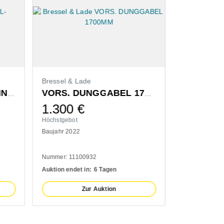
Bressel & Lade
ZUB. HYD.KREISEL- EINZELAUSHUB
VORS. DUNGGABEL 1700MM
1.300
€
Höchstgebot
Baujahr 2022
Nummer: 11100932
Auktion endet in:
6 Tagen
Zur Auktion