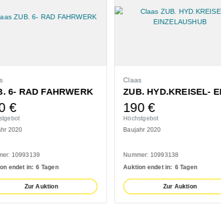
s
Claas
B. 6- RAD FAHRWERK
0
€
190
€
stgebot
Höchstgebot
ahr 2020
Baujahr 2020
er: 10993139
Nummer: 10993138
on endet in:
6 Tagen
Auktion endet in:
6 Tagen
Zur Auktion
Zur Auktion