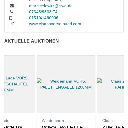
marc.celewitz@clwa.de
07345/9333-74
0151/41490006
www.claasboerse-sued.com
AKTUELLE AUKTIONEN
Weidemann
Claas
VORS. PALETTENGABEL 1200MM
ZUB. 6- RAD FAHRWERK