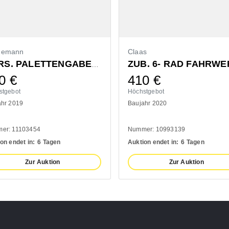
demann
Claas
ZUB. 6- RAD FAHRWE
VORS. PALETTENGABEL 1200MM
0
€
410
€
stgebot
Höchstgebot
ahr 2019
Baujahr 2020
er: 11103454
Nummer: 10993139
on endet in:
6 Tagen
Auktion endet in:
6 Tagen
Zur Auktion
Zur Auktion