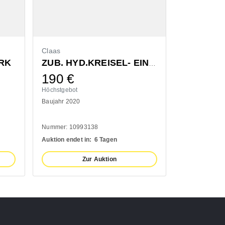
Claas
Bressel & L
RK
ZUB. HYD.KREISEL- EINZELAUSHUB
190
€
1.300
Höchstgebot
Höchstgebot
Baujahr 2020
Baujahr 2022
Nummer: 10993138
Nummer: 1110
Auktion endet in:
6 Tagen
Auktion endet 
Zur Auktion