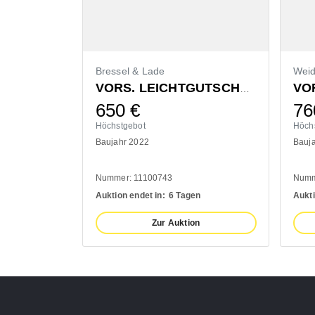
Bressel & Lade
Wei
VORS. LEICHTGUTSCHAUFEL 1400MM
650
€
76
Höchstgebot
Höch
Baujahr 2022
Bauj
Nummer: 11100743
Numm
Auktion endet in:
6 Tagen
Aukti
Zur Auktion