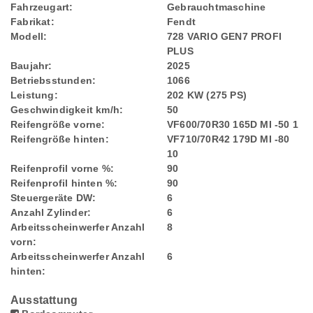
Fahrzeugart:
Gebrauchtmaschine
Fabrikat:
Fendt
Modell:
728 VARIO GEN7 PROFI
PLUS
Baujahr:
2025
Betriebsstunden:
1066
Leistung:
202 KW (275 PS)
Geschwindigkeit km/h:
50
Reifengröße vorne:
VF600/70R30 165D MI -50 1
Reifengröße hinten:
VF710/70R42 179D MI -80
10
Reifenprofil vorne %:
90
Reifenprofil hinten %:
90
Steuergeräte DW:
6
Anzahl Zylinder:
6
Arbeitsscheinwerfer Anzahl
8
vorn:
Arbeitsscheinwerfer Anzahl
6
hinten:
Ausstattung