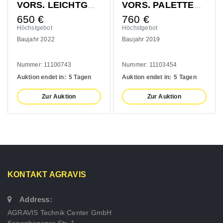
0MM
VORS. PALETTENGABEL 1200MM
ZUB. 6- RAD FAHRWERK
760
€
410
€
Höchstgebot
Höchstgebot
Baujahr 2019
Baujahr 2020
Nummer: 11103454
Nummer: 10993139
Auktion endet in:
5 Tagen
Auktion endet in:
5 Tagen
Zur Auktion
Zur Auktion
KONTAKT AGRAVIS
Address:
AGRAVIS Technik Center GmbH
Kopenhagener Str. 1