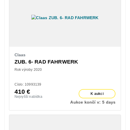
Claas
ZUB. 6- RAD FAHRWERK
Rok výroby 2020
Císlo: 10993139
410
€
K aukci
Nejvyšší nabídka
Aukce končí v:
5 days