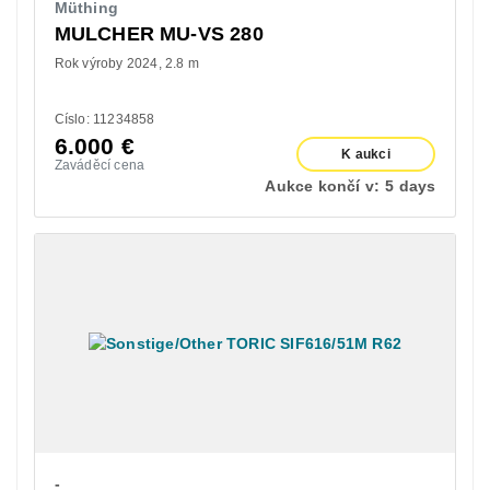
Müthing
MULCHER MU-VS 280
Rok výroby 2024
2.8 m
Císlo: 11234858
6.000
€
K aukci
Zaváděcí cena
Aukce končí v:
5 days
-