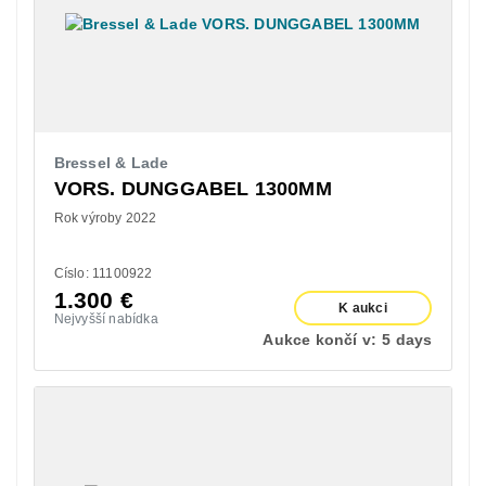
Bressel & Lade
VORS. DUNGGABEL 1300MM
Rok výroby 2022
Císlo: 11100922
1.300
€
K aukci
Nejvyšší nabídka
Aukce končí v:
5 days