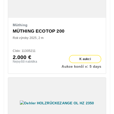
Müthing
MÜTHING ECOTOP 200
Rok výroby 2025
2 m
Císlo: 11305211
2.000
€
K aukci
Nejvyšší nabídka
Aukce končí v:
5 days