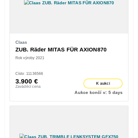
Claas
ZUB. Räder MITAS FÜR AXION870
Rok výroby 2021
Císlo: 11136566
3.900
€
K aukci
Zaváděcí cena
Aukce končí v:
5 days