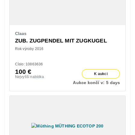
Claas
ZUB. ZUGPENDEL MIT ZUGKUGEL
Rok výroby 2016
Císlo: 10863636
100
€
K aukci
Nejvyšší nabídka
Aukce končí v:
5 days