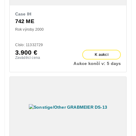
Case IH
742 ME
Rok výroby 2000
Císlo: 11332729
3.900
€
K aukci
Zaváděcí cena
Aukce končí v:
5 days