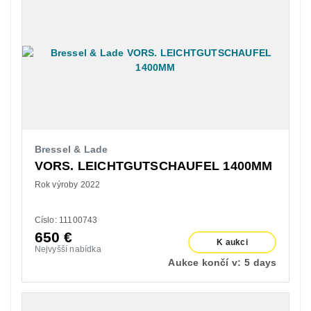
Bressel & Lade
VORS. LEICHTGUTSCHAUFEL 1400MM
Rok výroby 2022
Císlo: 11100743
650
€
K aukci
Nejvyšší nabídka
Aukce končí v:
5 days