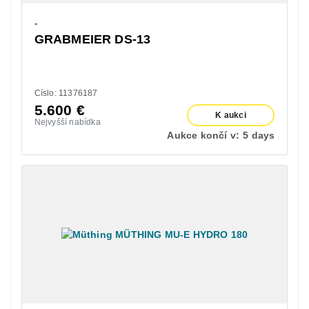
-
GRABMEIER DS-13
Císlo: 11376187
5.600
€
K aukci
Nejvyšší nabídka
Aukce končí v:
5 days