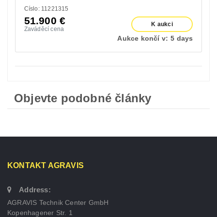
Císlo: 11221315
51.900
€
K aukci
Zaváděcí cena
Aukce končí v:
5 days
Objevte podobné články
KONTAKT AGRAVIS
Address:
AGRAVIS Technik Center GmbH
Kopenhagener Str. 1