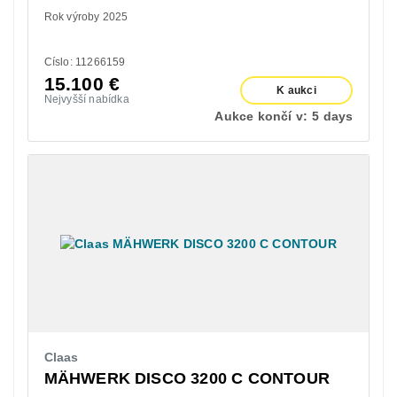
Rok výroby 2025
Císlo: 11266159
15.100
€
K aukci
Nejvyšší nabídka
Aukce končí v:
5 days
Claas
MÄHWERK DISCO 3200 C CONTOUR