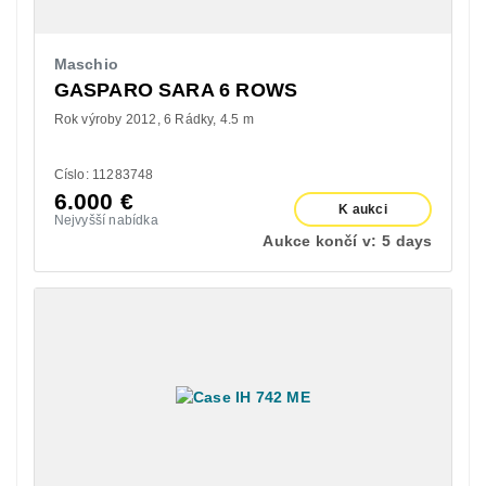
Maschio
GASPARO SARA 6 ROWS
Rok výroby 2012
6 Rádky
4.5 m
Císlo: 11283748
6.000
€
K aukci
Nejvyšší nabídka
Aukce končí v:
5 days