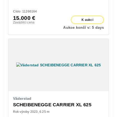
Císlo: 11266164
15.000
€
K aukci
Zaváděcí cena
Aukce končí v:
5 days
Väderstad
SCHEIBENEGGE CARRIER XL 625
Rok výroby 2023
6.25 m