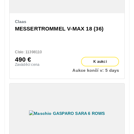
Claas
MESSERTROMMEL V-MAX 18 (36)
Císlo: 11398110
490
€
K aukci
Zaváděcí cena
Aukce končí v:
5 days