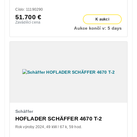
Císlo: 11190290
51.700
€
K aukci
Zaváděcí cena
Aukce končí v:
5 days
Schäffer
HOFLADER SCHÄFFER 4670 T-2
Rok výroby 2024
49 kW / 67 k
59 hod.