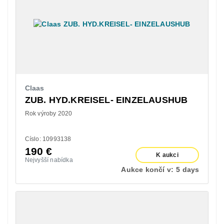
Claas
ZUB. HYD.KREISEL- EINZELAUSHUB
Rok výroby 2020
Císlo: 10993138
190
€
K aukci
Nejvyšší nabídka
Aukce končí v:
5 days