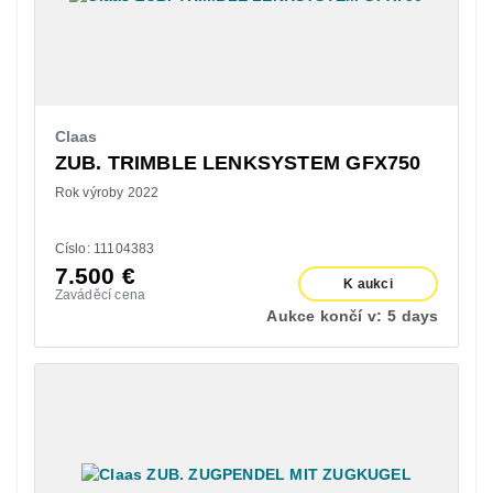
Claas
ZUB. TRIMBLE LENKSYSTEM GFX750
Rok výroby 2022
Císlo: 11104383
7.500
€
K aukci
Zaváděcí cena
Aukce končí v:
5 days