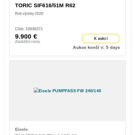
TORIC SIF616/51M R62
Rok výroby 2020
Císlo: 10996371
9.900
€
K aukci
Zaváděcí cena
Aukce končí v:
5 days
Eisele