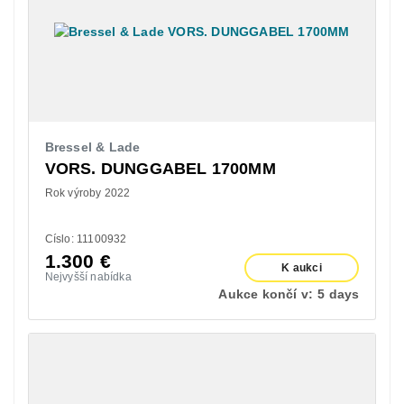
Bressel & Lade
VORS. DUNGGABEL 1700MM
Rok výroby 2022
Císlo: 11100932
1.300
€
K aukci
Nejvyšší nabídka
Aukce končí v:
5 days