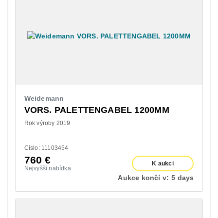
Weidemann
VORS. PALETTENGABEL 1200MM
Rok výroby 2019
Císlo: 11103454
760
€
K aukci
Nejvyšší nabídka
Aukce končí v:
5 days