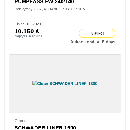
PUMPFASS FW 240/140
Rok výroby 2009
ALLIANCE 710/50 R 26.5
Císlo: 11357020
10.150
€
K aukci
Nejvyšší nabídka
Aukce končí v:
5 days
Claas
SCHWADER LINER 1600