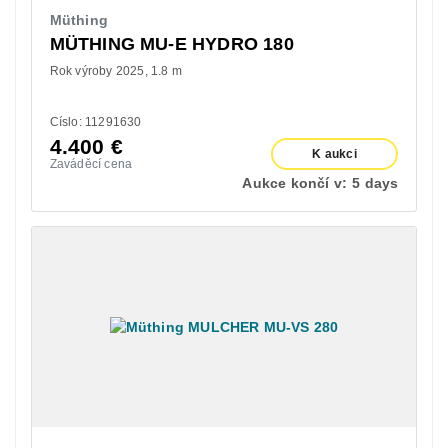
Müthing
MÜTHING MU-E HYDRO 180
Rok výroby 2025
1.8 m
Císlo: 11291630
4.400
€
K aukci
Zaváděcí cena
Aukce končí v:
5 days