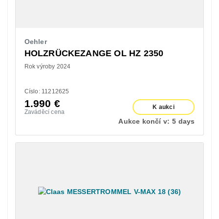
Oehler
HOLZRÜCKEZANGE OL HZ 2350
Rok výroby 2024
Císlo: 11212625
1.990
€
K aukci
Zaváděcí cena
Aukce končí v:
5 days