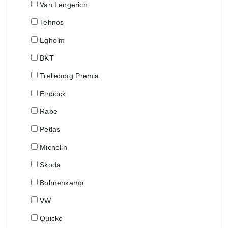
Van Lengerich
Tehnos
Egholm
BKT
Trelleborg Premia
Einböck
Rabe
Petlas
Michelin
Skoda
Bohnenkamp
VW
Quicke