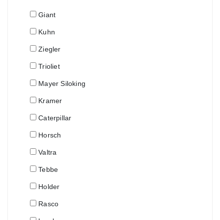
Giant
Kuhn
Ziegler
Trioliet
Mayer Siloking
Kramer
Caterpillar
Horsch
Valtra
Tebbe
Holder
Rasco