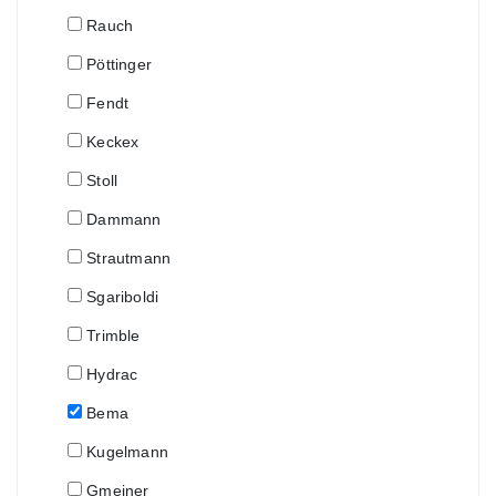
Rauch
Pöttinger
Fendt
Keckex
Stoll
Dammann
Strautmann
Sgariboldi
Trimble
Hydrac
Bema
Kugelmann
Gmeiner