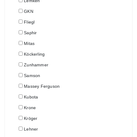
Lemken
GKN
Fliegl
Saphir
Mitas
Köckerling
Zunhammer
Samson
Massey Ferguson
Kubota
Krone
Kröger
Lehner