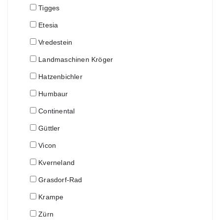
Tigges
Etesia
Vredestein
Landmaschinen Kröger
Hatzenbichler
Humbaur
Continental
Güttler
Vicon
Kverneland
Grasdorf-Rad
Krampe
Zürn