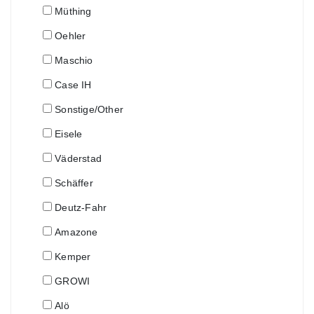
Müthing
Oehler
Maschio
Case IH
Sonstige/Other
Eisele
Väderstad
Schäffer
Deutz-Fahr
Amazone
Kemper
GROWI
Alö