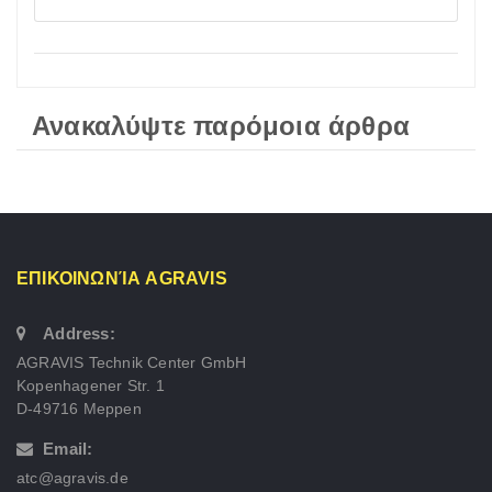
Ανακαλύψτε παρόμοια άρθρα
ΕΠΙΚΟΙΝΩΝΊΑ AGRAVIS
Address:
AGRAVIS Technik Center GmbH
Kopenhagener Str. 1
D-49716 Meppen
Email:
atc@agravis.de