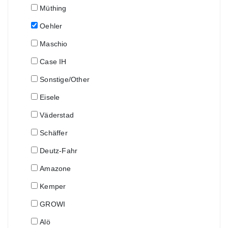
Müthing
Oehler
Maschio
Case IH
Sonstige/Other
Eisele
Väderstad
Schäffer
Deutz-Fahr
Amazone
Kemper
GROWI
Alö