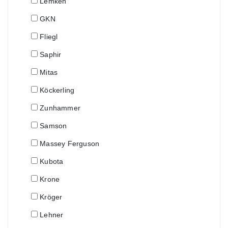
Lemken
GKN
Fliegl
Saphir
Mitas
Köckerling
Zunhammer
Samson
Massey Ferguson
Kubota
Krone
Kröger
Lehner