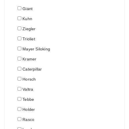
Giant
Kuhn
Ziegler
Trioliet
Mayer Siloking
Kramer
Caterpillar
Horsch
Valtra
Tebbe
Holder
Rasco