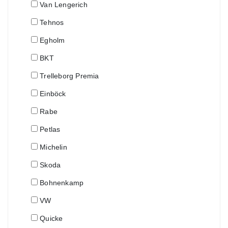
Van Lengerich
Tehnos
Egholm
BKT
Trelleborg Premia
Einböck
Rabe
Petlas
Michelin
Skoda
Bohnenkamp
VW
Quicke