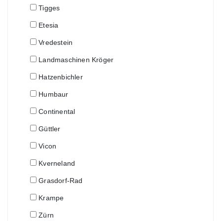
Tigges
Etesia
Vredestein
Landmaschinen Kröger
Hatzenbichler
Humbaur
Continental
Güttler
Vicon
Kverneland
Grasdorf-Rad
Krampe
Zürn