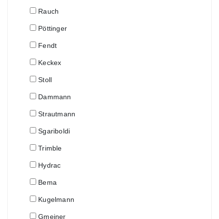
Rauch
Pöttinger
Fendt
Keckex
Stoll
Dammann
Strautmann
Sgariboldi
Trimble
Hydrac
Bema
Kugelmann
Gmeiner