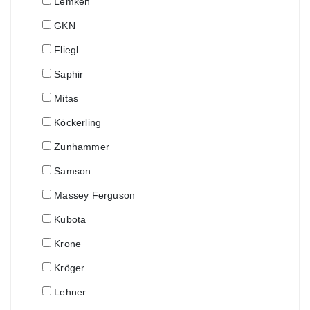
Lemken
GKN
Fliegl
Saphir
Mitas
Köckerling
Zunhammer
Samson
Massey Ferguson
Kubota
Krone
Kröger
Lehner