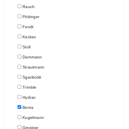
Rauch
Pöttinger
Fendt
Keckex
Stoll
Dammann
Strautmann
Sgariboldi
Trimble
Hydrac
Bema
Kugelmann
Gmeiner