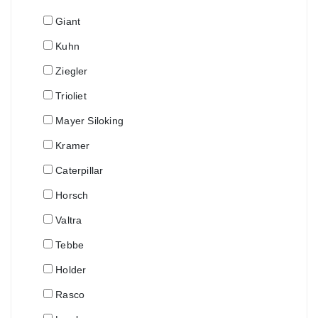
Giant
Kuhn
Ziegler
Trioliet
Mayer Siloking
Kramer
Caterpillar
Horsch
Valtra
Tebbe
Holder
Rasco