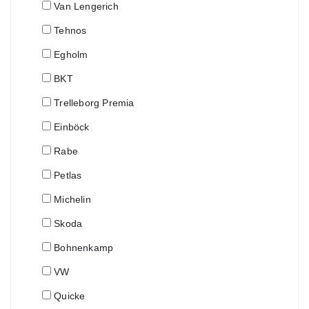
Van Lengerich
Tehnos
Egholm
BKT
Trelleborg Premia
Einböck
Rabe
Petlas
Michelin
Skoda
Bohnenkamp
VW
Quicke