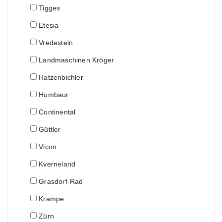
Tigges
Etesia
Vredestein
Landmaschinen Kröger
Hatzenbichler
Humbaur
Continental
Güttler
Vicon
Kverneland
Grasdorf-Rad
Krampe
Zürn