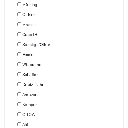
Müthing
Oehler
Maschio
Case IH
Sonstige/Other
Eisele
Väderstad
Schäffer
Deutz-Fahr
Amazone
Kemper
GROWI
Alö