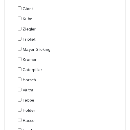
Giant
Kuhn
Ziegler
Trioliet
Mayer Siloking
Kramer
Caterpillar
Horsch
Valtra
Tebbe
Holder
Rasco