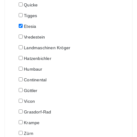
Quicke
Tigges
Etesia
Vredestein
Landmaschinen Kröger
Hatzenbichler
Humbaur
Continental
Güttler
Vicon
Grasdorf-Rad
Krampe
Zürn