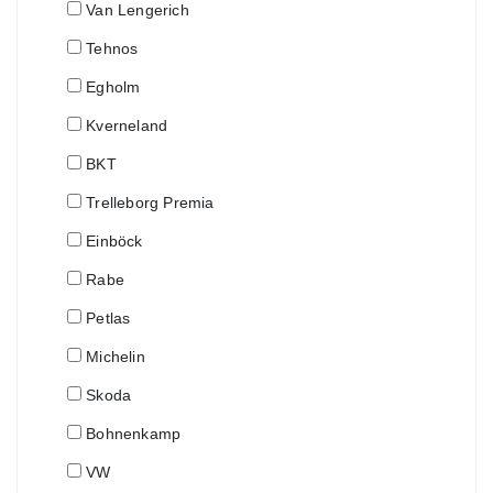
Van Lengerich
Tehnos
Egholm
Kverneland
BKT
Trelleborg Premia
Einböck
Rabe
Petlas
Michelin
Skoda
Bohnenkamp
VW