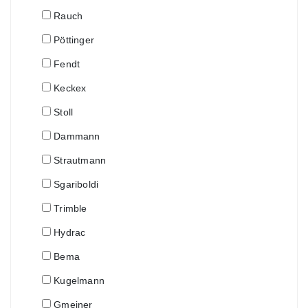
Rauch
Pöttinger
Fendt
Keckex
Stoll
Dammann
Strautmann
Sgariboldi
Trimble
Hydrac
Bema
Kugelmann
Gmeiner