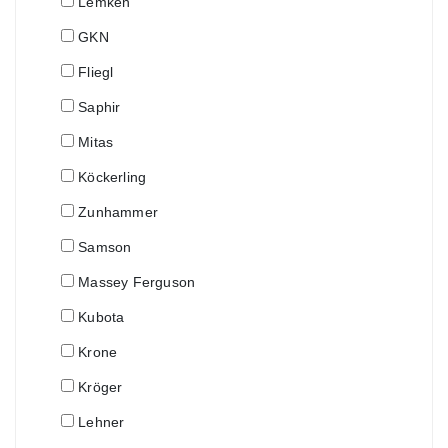
Lemken
GKN
Fliegl
Saphir
Mitas
Köckerling
Zunhammer
Samson
Massey Ferguson
Kubota
Krone
Kröger
Lehner