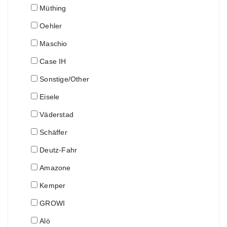
Müthing
Oehler
Maschio
Case IH
Sonstige/Other
Eisele
Väderstad
Schäffer
Deutz-Fahr
Amazone
Kemper
GROWI
Alö