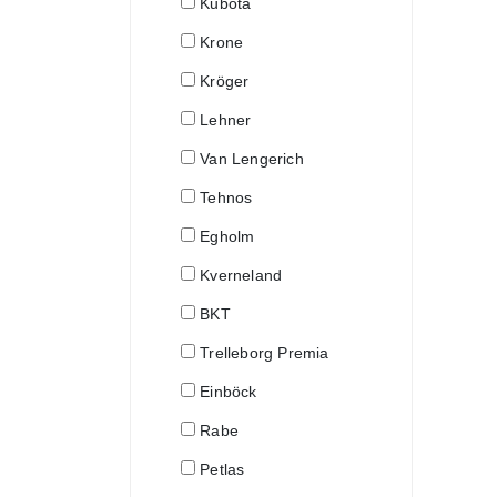
Kubota
Krone
Kröger
Lehner
Van Lengerich
Tehnos
Egholm
Kverneland
BKT
Trelleborg Premia
Einböck
Rabe
Petlas