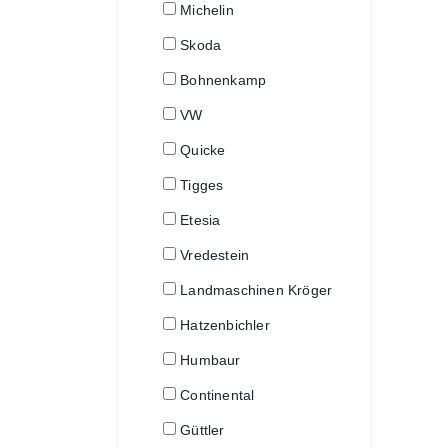
Michelin
Skoda
Bohnenkamp
VW
Quicke
Tigges
Etesia
Vredestein
Landmaschinen Kröger
Hatzenbichler
Humbaur
Continental
Güttler