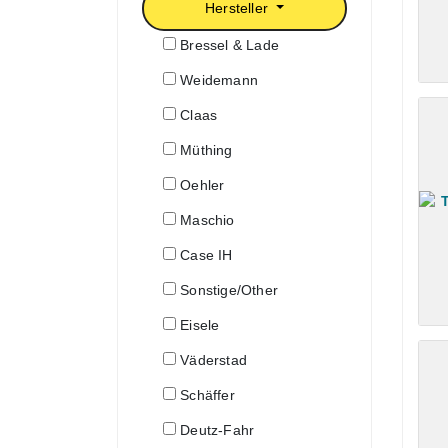
Hersteller
Bressel & Lade
Weidemann
Claas
Müthing
Oehler
Maschio
Case IH
Sonstige/Other
Eisele
Väderstad
Schäffer
Deutz-Fahr