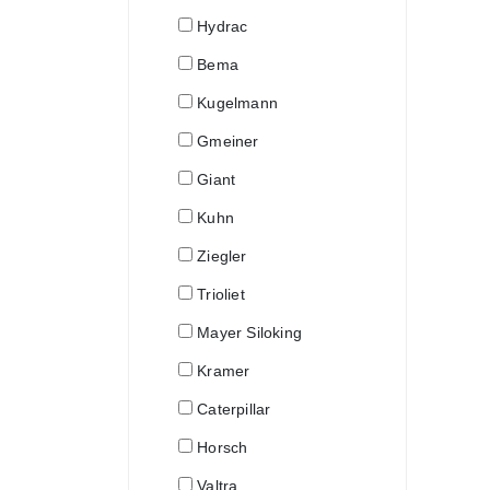
Hydrac
Bema
Kugelmann
Gmeiner
Giant
Kuhn
Ziegler
Trioliet
Mayer Siloking
Kramer
Caterpillar
Horsch
Valtra