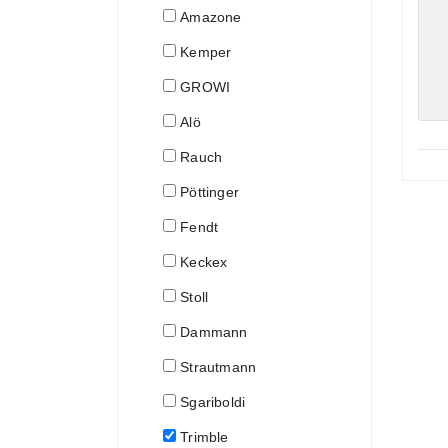
Amazone
Kemper
GROWI
Alö
Rauch
Pöttinger
Fendt
Keckex
Stoll
Dammann
Strautmann
Sgariboldi
Trimble