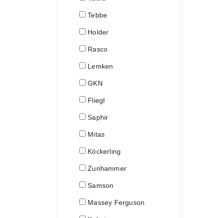
Tebbe
Holder
Rasco
Lemken
GKN
Fliegl
Saphir
Mitas
Köckerling
Zunhammer
Samson
Massey Ferguson