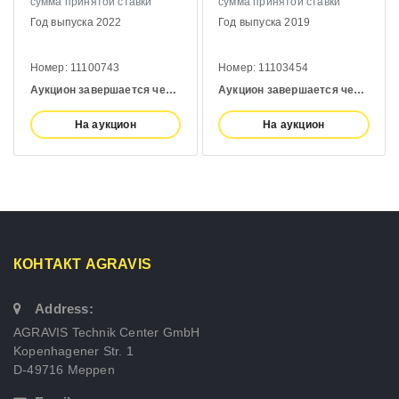
й ставки
сумма принятой ставки
сумма принятой ст
022
Год выпуска 2019
Год выпуска 2020
43
Номер: 11103454
Номер: 10993139
Аукцион завершается через:
4 days
Аукцион завершается через:
4 days
кцион
На аукцион
На аукцио
КОНТАКТ AGRAVIS
Address:
AGRAVIS Technik Center GmbH
Kopenhagener Str. 1
D-49716 Meppen