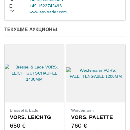
+49 1622742496
www.atc-trader.com
ТЕКУЩИЕ АУКЦИОНЫ
de
Weidemann
Claas
VORS. LEICHTGUTSCHAUFEL 1400MM
VORS. PALETTENGABEL 1200MM
760
€
410
€