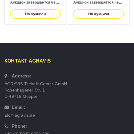
Аукцион завершается через:
6 days
Аукцион завершается через:
6 days
На аукцион
На аукцион
КОНТАКТ AGRAVIS
Address:
AGRAVIS Technik Center GmbH
Kopenhagener Str. 1
D-49716 Meppen
Email:
atc@agravis.de
Phone:
+49 (0) 5935 9393 300