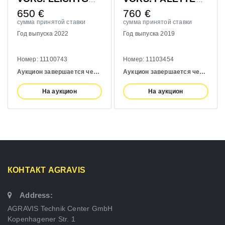
650
€
760
€
сумма принятой ставки
сумма принятой ставки
Год выпуска 2022
Год выпуска 2019
Номер: 11100743
Номер: 11103454
Аукцион завершается через:
4 days
Аукцион завершается через:
4 d
На аукцион
На аукцион
КОНТАКТ AGRAVIS
Address:
AGRAVIS Technik Center GmbH
Kopenhagener Str. 1