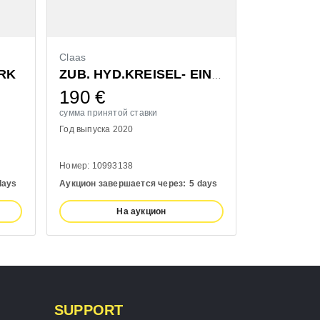
Claas
Bressel & L
RK
ZUB. HYD.KREISEL- EINZELAUSHUB
190
€
1.300
сумма принятой ставки
сумма принят
Год выпуска 2020
Год выпуска 
Номер: 10993138
Номер: 11100
days
Аукцион завершается через:
5 days
Аукцион заве
На аукцион
SUPPORT