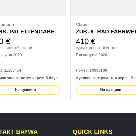
demann
Claas
ZUB. 6- RAD FAHRWE
VORS. PALETTENGABEL 1200MM
0
€
410
€
а принятой ставки
сумма принятой ставки
выпуска 2019
Год выпуска 2020
р: 11103454
Номер: 10993139
ион завершается через:
5 days
Аукцион завершается через:
5 
На аукцион
На аукцион
ТАКТ BAYWA
QUICK LINKS