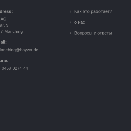
dress:
Как это работает?
 AG
о нас
tr. 9
77 Manching
Вопросы и ответы
ail:
anching@baywa.de
one:
) 8459 3274 44