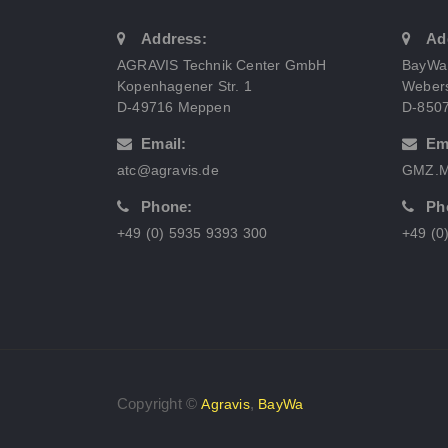
Address:
Ad
AGRAVIS Technik Center GmbH
BayWa
Kopenhagener Str. 1
Webers
D-49716 Meppen
D-850
Email:
Em
atc@agravis.de
GMZ.M
Phone:
Ph
+49 (0) 5935 9393 300
+49 (0
Copyright ©
,
Agravis
BayWa