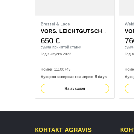
Bressel & Lade
Wei
VORS. LEICHTGUTSCHAUFEL 1400MM
650
€
76
сумма принятой ставки
сумм
Год выпуска 2022
Год 
Номер: 11100743
Номе
Аукцион завершается через:
5 days
Аукц
На аукцион
КОНТАКТ AGRAVIS
КОН