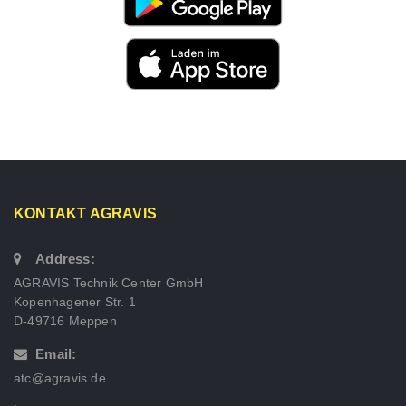
KONTAKT AGRAVIS
Address:
AGRAVIS Technik Center GmbH
Kopenhagener Str. 1
D-49716 Meppen
Email:
atc@agravis.de