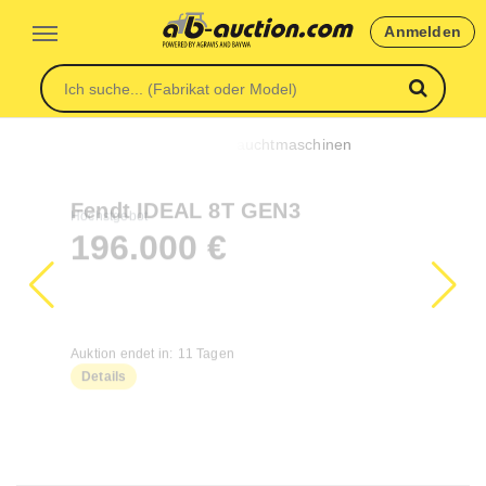
Anmelden
Fendt IDEAL 8T GEN3
Höchstgebot
196.000
€
Auktion endet in:
11 Tagen
Details