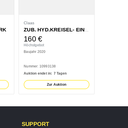
Claas
Bressel & L
RK
ZUB. HYD.KREISEL- EINZELAUSHUB
160
€
1.300
Höchstgebot
Höchstgebot
Baujahr 2020
Baujahr 2022
Nummer: 10993138
Nummer: 1110
Auktion endet in:
7 Tagen
Auktion endet 
Zur Auktion
SUPPORT