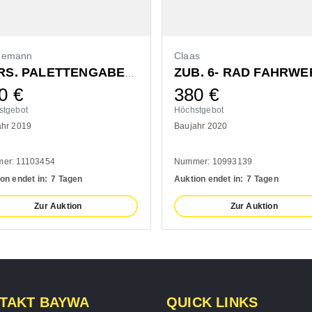
demann
Claas
ZUB. 6- RAD FAHRWE
VORS. PALETTENGABEL 1200MM
0
€
380
€
stgebot
Höchstgebot
ahr 2019
Baujahr 2020
er: 11103454
Nummer: 10993139
on endet in:
7 Tagen
Auktion endet in:
7 Tagen
Zur Auktion
Zur Auktion
TAKT BAYWA
QUICK LINKS