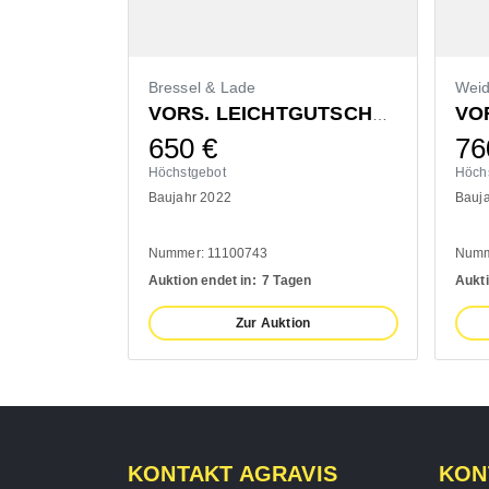
Bressel & Lade
Wei
VORS. LEICHTGUTSCHAUFEL 1400MM
650
€
76
Höchstgebot
Höch
Baujahr 2022
Bauj
Nummer: 11100743
Numm
Auktion endet in:
7 Tagen
Aukti
Zur Auktion
KONTAKT AGRAVIS
KON