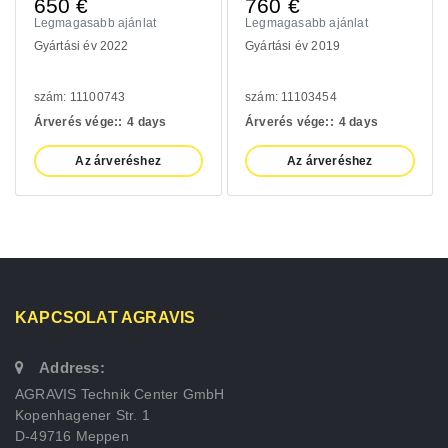
650
€
760
€
Legmagasabb ajánlat
Legmagasabb ajánlat
Gyártási év 2022
Gyártási év 2019
szám: 11100743
szám: 11103454
Árverés vége::
4 days
Árverés vége::
4 days
Az árveréshez
Az árveréshez
KAPCSOLAT AGRAVIS
Address:
AGRAVIS Technik Center GmbH
Kopenhagener Str. 1
D-49716 Meppen