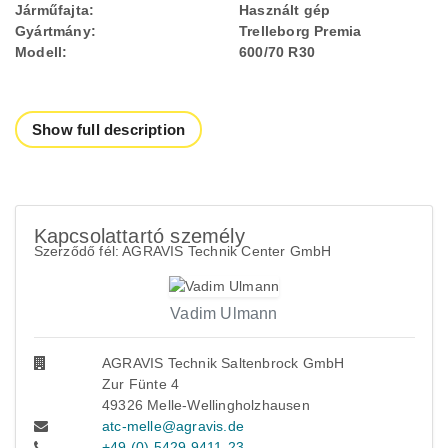
Járműfajta:
Használt gép
Gyártmány:
Trelleborg Premia
Modell:
600/70 R30
Show full description
Kapcsolattartó személy
Szerződő fél: AGRAVIS Technik Center GmbH
Vadim Ulmann
AGRAVIS Technik Saltenbrock GmbH
Zur Fünte 4
49326 Melle-Wellingholzhausen
atc-melle@agravis.de
+49 (0) 5429 9411-23