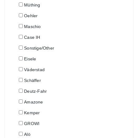
Müthing
Oehler
Maschio
Case IH
Sonstige/Other
Eisele
Väderstad
Schäffer
Deutz-Fahr
Amazone
Kemper
GROWI
Alö