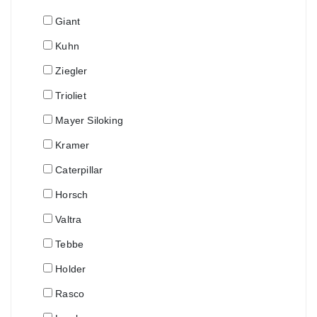
Giant
Kuhn
Ziegler
Trioliet
Mayer Siloking
Kramer
Caterpillar
Horsch
Valtra
Tebbe
Holder
Rasco