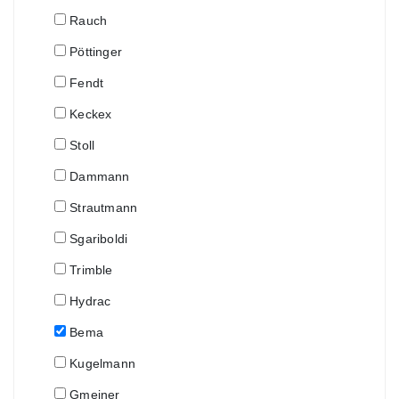
Rauch
Pöttinger
Fendt
Keckex
Stoll
Dammann
Strautmann
Sgariboldi
Trimble
Hydrac
Bema
Kugelmann
Gmeiner