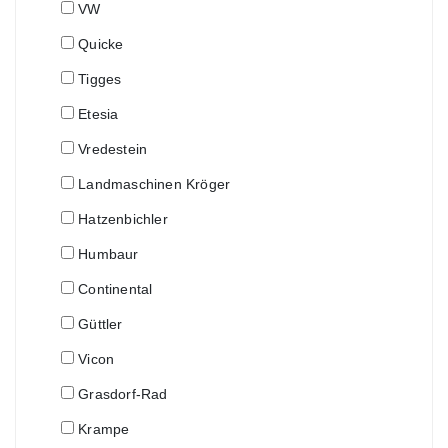
VW
Quicke
Tigges
Etesia
Vredestein
Landmaschinen Kröger
Hatzenbichler
Humbaur
Continental
Güttler
Vicon
Grasdorf-Rad
Krampe