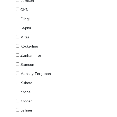
Lemken
GKN
Fliegl
Saphir
Mitas
Köckerling
Zunhammer
Samson
Massey Ferguson
Kubota
Krone
Kröger
Lehner