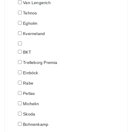
Van Lengerich
Tehnos
Egholm
Kverneland
BKT
Trelleborg Premia
Einböck
Rabe
Petlas
Michelin
Skoda
Bohnenkamp