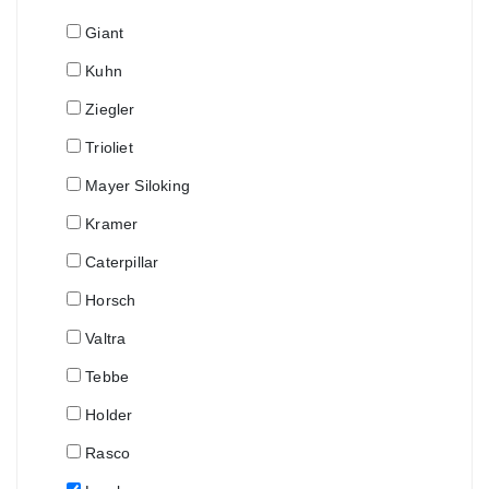
Giant
Kuhn
Ziegler
Trioliet
Mayer Siloking
Kramer
Caterpillar
Horsch
Valtra
Tebbe
Holder
Rasco