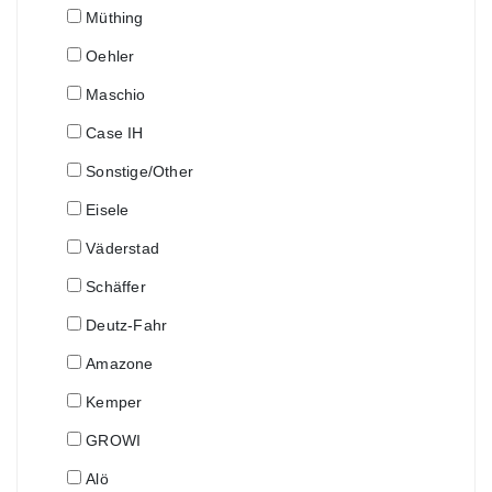
Müthing
Oehler
Maschio
Case IH
Sonstige/Other
Eisele
Väderstad
Schäffer
Deutz-Fahr
Amazone
Kemper
GROWI
Alö