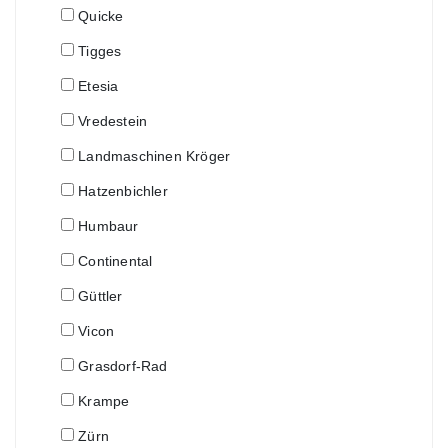
Quicke
Tigges
Etesia
Vredestein
Landmaschinen Kröger
Hatzenbichler
Humbaur
Continental
Güttler
Vicon
Grasdorf-Rad
Krampe
Zürn