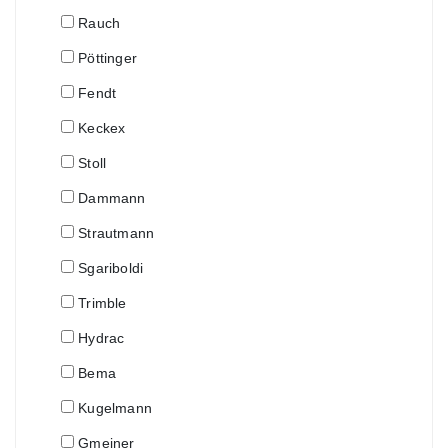
Rauch
Pöttinger
Fendt
Keckex
Stoll
Dammann
Strautmann
Sgariboldi
Trimble
Hydrac
Bema
Kugelmann
Gmeiner