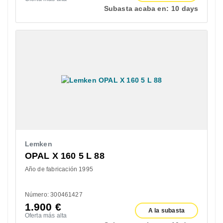
Subasta acaba en:
10 days
Lemken
OPAL X 160 5 L 88
Año de fabricación 1995
Número: 300461427
1.900
€
A la subasta
Oferta más alta