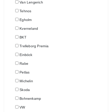
Van Lengerich
Tehnos
Egholm
Kverneland
BKT
Trelleborg Premia
Einböck
Rabe
Petlas
Michelin
Skoda
Bohnenkamp
VW