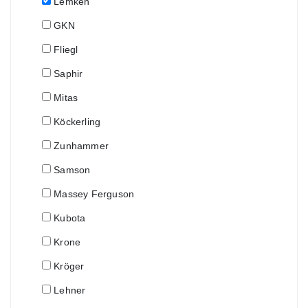
Lemken
GKN
Fliegl
Saphir
Mitas
Köckerling
Zunhammer
Samson
Massey Ferguson
Kubota
Krone
Kröger
Lehner