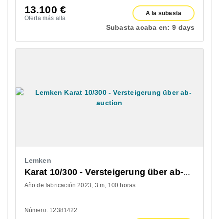
13.100
€
A la subasta
Oferta más alta
Subasta acaba en:
9 days
Lemken
Karat 10/300 - Versteigerung über ab-auction
Año de fabricación 2023
3 m
100 horas
Número: 12381422