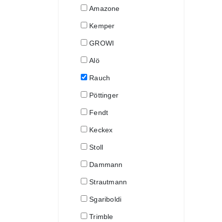
Amazone
Kemper
GROWI
Alö
Rauch
Pöttinger
Fendt
Keckex
Stoll
Dammann
Strautmann
Sgariboldi
Trimble