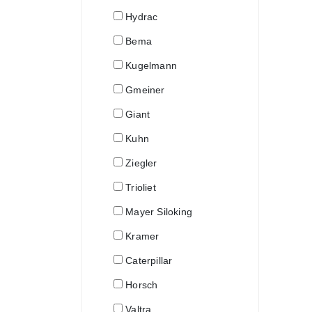
Hydrac
Bema
Kugelmann
Gmeiner
Giant
Kuhn
Ziegler
Trioliet
Mayer Siloking
Kramer
Caterpillar
Horsch
Valtra