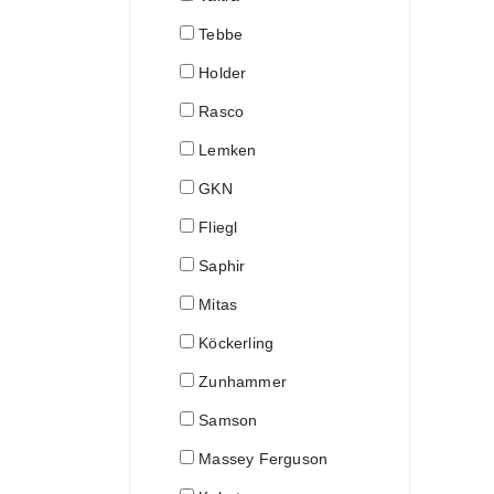
Tebbe
Holder
Rasco
Lemken
GKN
Fliegl
Saphir
Mitas
Köckerling
Zunhammer
Samson
Massey Ferguson