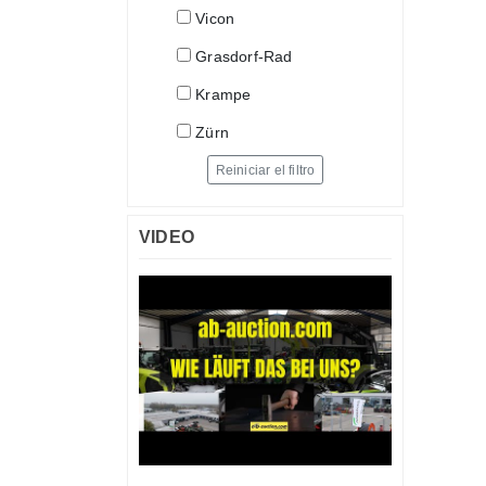
Vicon
Grasdorf-Rad
Krampe
Zürn
Reiniciar el filtro
VIDEO