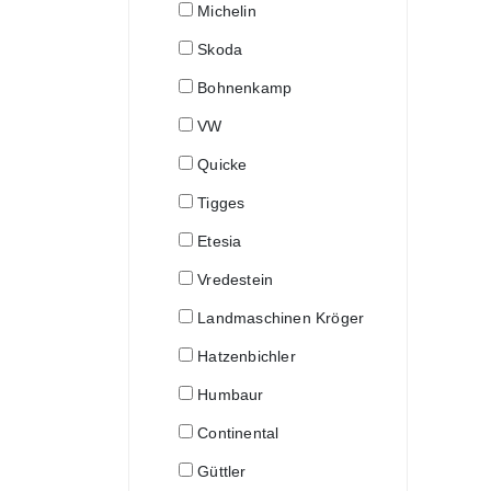
Michelin
Skoda
Bohnenkamp
VW
Quicke
Tigges
Etesia
Vredestein
Landmaschinen Kröger
Hatzenbichler
Humbaur
Continental
Güttler