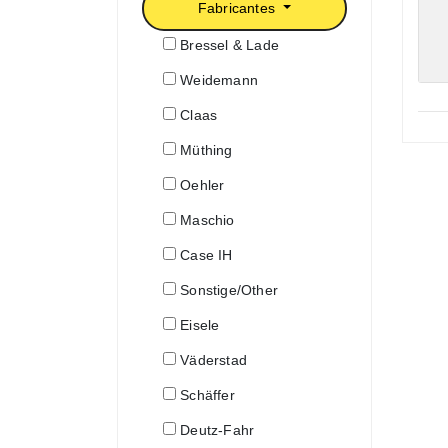
Fabricantes
Bressel & Lade
Weidemann
Claas
Müthing
Oehler
Maschio
Case IH
Sonstige/Other
Eisele
Väderstad
Schäffer
Deutz-Fahr