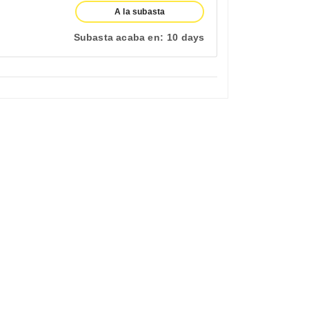
A la subasta
Subasta acaba en:
10 days