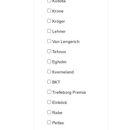
Kubota
Krone
Kröger
Lehner
Van Lengerich
Tehnos
Egholm
Kverneland
BKT
Trelleborg Premia
Einböck
Rabe
Petlas