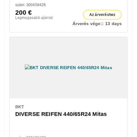
szám: 300458426
200
€
Az árveréshez
Legmagasabb ajánlat
Árverés vége::
13 days
BKT
DIVERSE REIFEN 440/65R24 Mitas