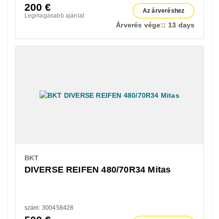
200
€
Az árveréshez
Legmagasabb ajánlat
Árverés vége::
13 days
BKT
DIVERSE REIFEN 480/70R34 Mitas
szám: 300458428