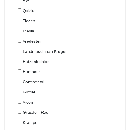
VW
Quicke
Tigges
Etesia
Vredestein
Landmaschinen Kröger
Hatzenbichler
Humbaur
Continental
Güttler
Vicon
Grasdorf-Rad
Krampe