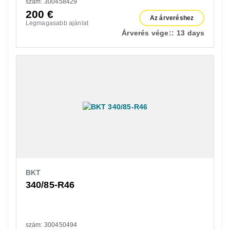
szám: 300458429
200
€
Az árveréshez
Legmagasabb ajánlat
Árverés vége::
13 days
BKT
340/85-R46
szám: 300450494