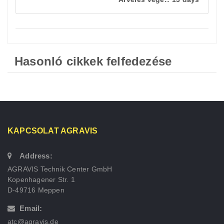
Hasonló cikkek felfedezése
KAPCSOLAT AGRAVIS
Address:
AGRAVIS Technik Center GmbH
Kopenhagener Str. 1
D-49716 Meppen
Email:
atc@agravis.de