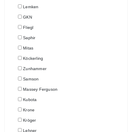
Lemken
GKN
Fliegl
Saphir
Mitas
Köckerling
Zunhammer
Samson
Massey Ferguson
Kubota
Krone
Kröger
Lehner