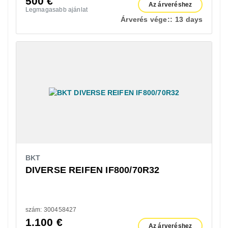
500
€
Az árveréshez
Legmagasabb ajánlat
Árverés vége::
13 days
BKT
DIVERSE REIFEN IF800/70R32
szám: 300458427
1.100
€
Az árveréshez