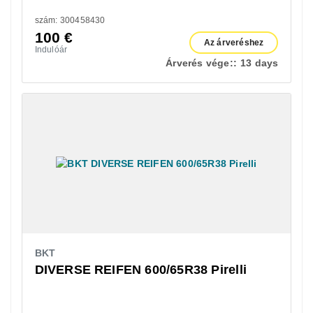
szám: 300458430
100
€
Az árveréshez
Indulóár
Árverés vége::
13 days
BKT
DIVERSE REIFEN 600/65R38 Pirelli