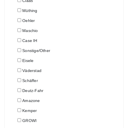
Claas
Müthing
Oehler
Maschio
Case IH
Sonstige/Other
Eisele
Väderstad
Schäffer
Deutz-Fahr
Amazone
Kemper
GROWI