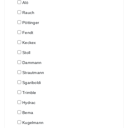
Alö
Rauch
Pöttinger
Fendt
Keckex
Stoll
Dammann
Strautmann
Sgariboldi
Trimble
Hydrac
Bema
Kugelmann