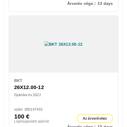
Árverés vége::
13 days
BKT
26X12.00-12
Gyártási év 2022
szám: 300197433
100
€
Az árveréshez
Legmagasabb ajánlat
Árverés vége::
13 days