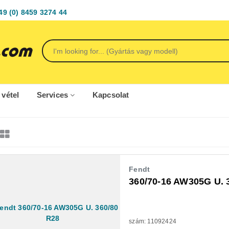
49 (0) 8459 3274 44
 vétel
Services
Kapcsolat
Fendt
360/70-16 AW305G U. 
szám: 11092424