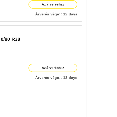
Az árveréshez
Árverés vége::
12 days
80/80 R38
Az árveréshez
Árverés vége::
12 days