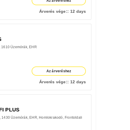
Az árveréshez
Árverés vége::
12 days
S
1610 Üzemórák
EHR
Az árveréshez
Árverés vége::
12 days
FI PLUS
1430 Üzemórák
EHR
Homlokrakodó
Frontoldali