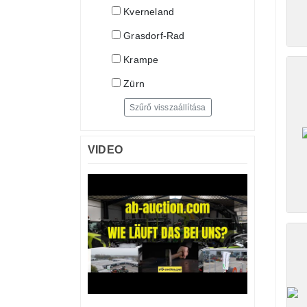
Kverneland
Grasdorf-Rad
Krampe
Zürn
Szűrő visszaállítása
VIDEO