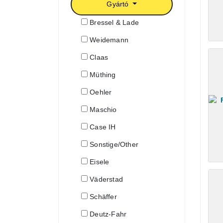
Gyártó
Bressel & Lade
Weidemann
Claas
Müthing
Oehler
Maschio
Case IH
Sonstige/Other
Eisele
Väderstad
Schäffer
Deutz-Fahr