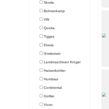
Skoda
Bohnenkamp
VW
Quicke
Tigges
Etesia
Vredestein
Landmaschinen Kröger
Hatzenbichler
Humbaur
Continental
Güttler
Vicon