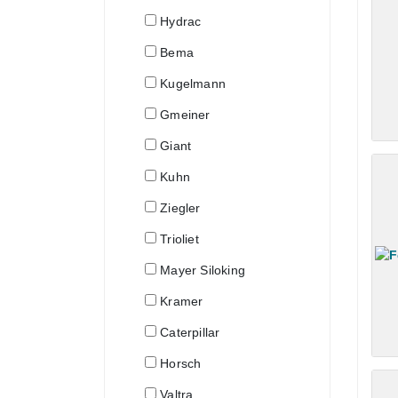
Hydrac
Bema
Kugelmann
Gmeiner
Giant
Kuhn
Ziegler
Trioliet
Mayer Siloking
Kramer
Caterpillar
Horsch
Valtra