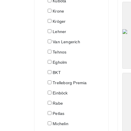
Kubota
Krone
Kröger
Lehner
Van Lengerich
Tehnos
Egholm
BKT
Trelleborg Premia
Einböck
Rabe
Petlas
Michelin