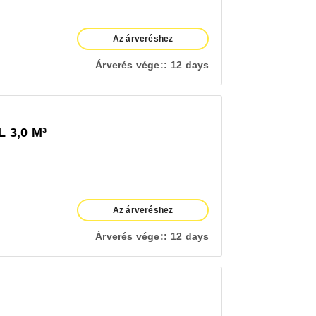
Az árveréshez
Árverés vége::
12 days
 3,0 M³
Az árveréshez
Árverés vége::
12 days