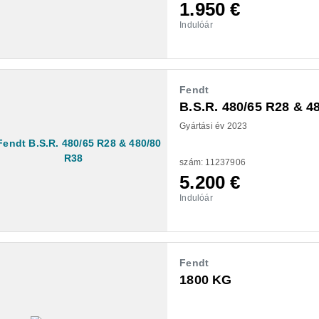
1.950
€
Indulóár
Fendt
B.S.R. 480/65 R28 & 4
Gyártási év 2023
szám: 11237906
5.200
€
Indulóár
Fendt
1800 KG