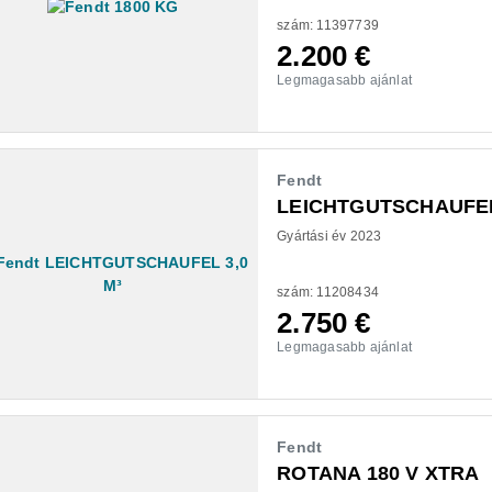
szám: 11397739
2.200
€
Legmagasabb ajánlat
Fendt
LEICHTGUTSCHAUFEL
Gyártási év 2023
szám: 11208434
2.750
€
Legmagasabb ajánlat
Fendt
ROTANA 180 V XTRA