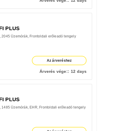
Árverés vége::
12 days
FI PLUS
2045 Üzemórák
Frontoldali erőleadó tengely
Az árveréshez
Árverés vége::
12 days
FI PLUS
1485 Üzemórák
EHR
Frontoldali erőleadó tengely