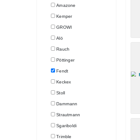
Amazone
Kemper
GROWI
Alö
Rauch
Pöttinger
Fendt
Keckex
Stoll
Dammann
Strautmann
Sgariboldi
Trimble