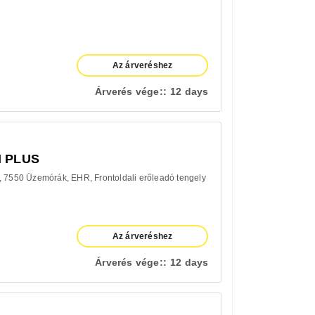
Az árveréshez
Árverés vége::
12 days
I PLUS
7550 Üzemórák
EHR
Frontoldali erőleadó tengely
Az árveréshez
Árverés vége::
12 days