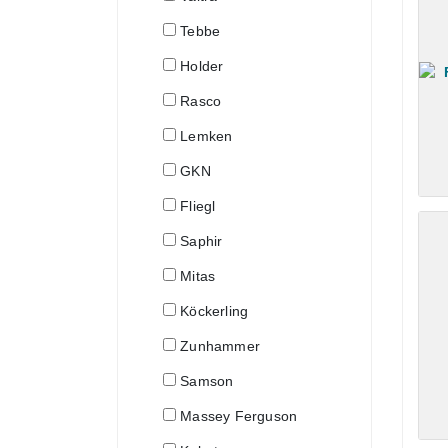
Tebbe
Holder
Rasco
Lemken
GKN
Fliegl
Saphir
Mitas
Köckerling
Zunhammer
Samson
Massey Ferguson