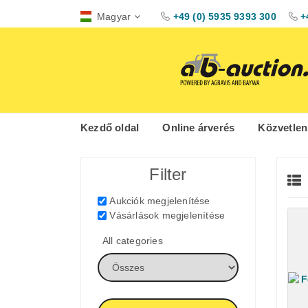
Magyar
+49 (0) 5935 9393 300
+
Kezdő oldal
Online árverés
Közvetlen
Filter
Aukciók megjelenítése
Vásárlások megjelenítése
All categories