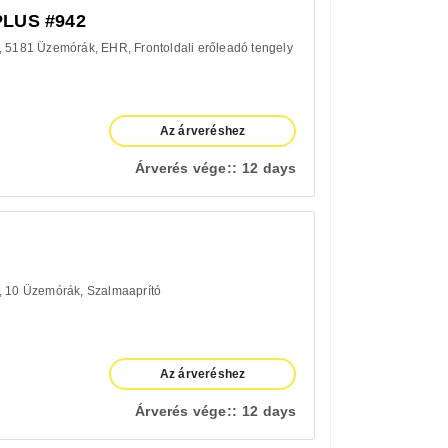
PLUS #942
5181 Üzemórák
EHR
Frontoldali erőleadó tengely
Az árveréshez
Árverés vége::
12 days
10 Üzemórák
Szalmaaprító
Az árveréshez
Árverés vége::
12 days