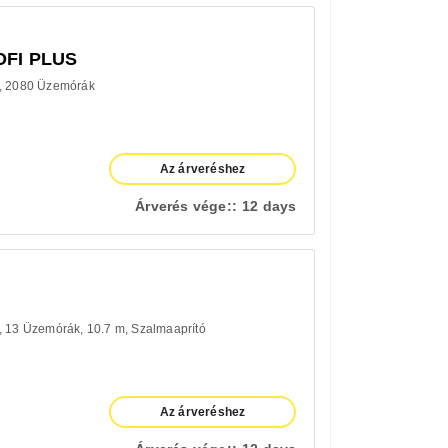
OFI PLUS
2080 Üzemórák
Az árveréshez
Árverés vége::
12 days
13 Üzemórák
10.7 m
Szalmaaprító
Az árveréshez