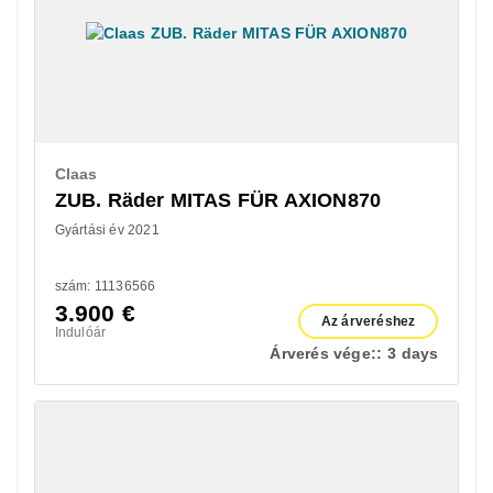
Claas
ZUB. Räder MITAS FÜR AXION870
Gyártási év 2021
szám: 11136566
3.900
€
Az árveréshez
Indulóár
Árverés vége::
3 days