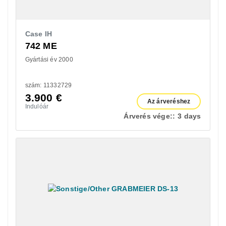
Case IH
742 ME
Gyártási év 2000
szám: 11332729
3.900
€
Az árveréshez
Indulóár
Árverés vége::
3 days