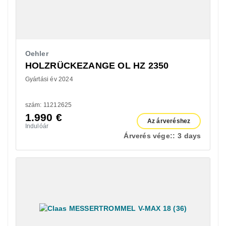
Oehler
HOLZRÜCKEZANGE OL HZ 2350
Gyártási év 2024
szám: 11212625
1.990
€
Az árveréshez
Indulóár
Árverés vége::
3 days