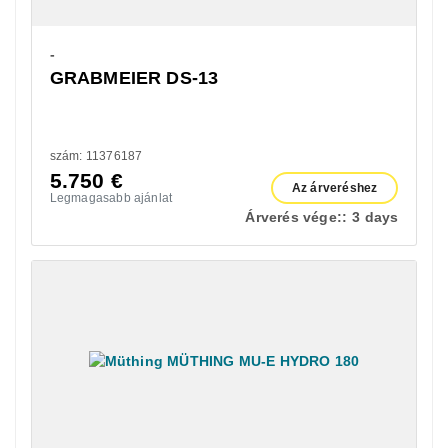
-
GRABMEIER DS-13
szám: 11376187
5.750
€
Az árveréshez
Legmagasabb ajánlat
Árverés vége::
3 days