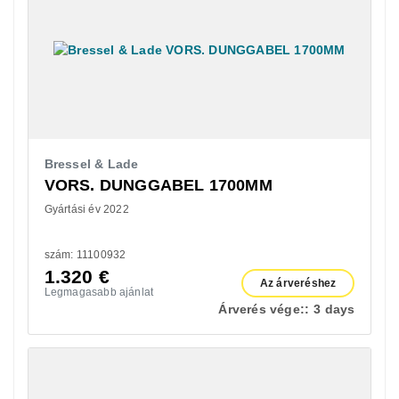
Bressel & Lade
VORS. DUNGGABEL 1700MM
Gyártási év 2022
szám: 11100932
1.320
€
Az árveréshez
Legmagasabb ajánlat
Árverés vége::
3 days