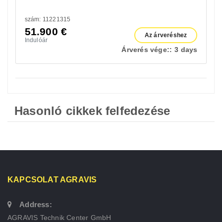
szám: 11221315
51.900
€
Az árveréshez
Indulóár
Árverés vége::
3 days
Hasonló cikkek felfedezése
KAPCSOLAT AGRAVIS
Address:
AGRAVIS Technik Center GmbH