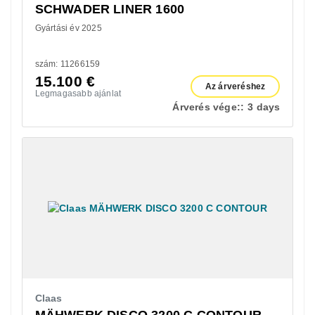
SCHWADER LINER 1600
Gyártási év 2025
szám: 11266159
15.100
€
Az árveréshez
Legmagasabb ajánlat
Árverés vége::
3 days
Claas
MÄHWERK DISCO 3200 C CONTOUR