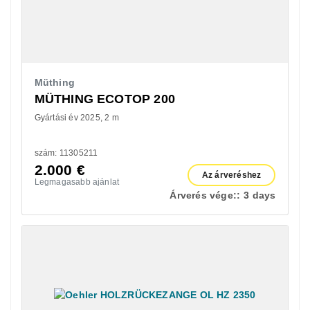
Müthing
MÜTHING ECOTOP 200
Gyártási év 2025
2 m
szám: 11305211
2.000
€
Az árveréshez
Legmagasabb ajánlat
Árverés vége::
3 days