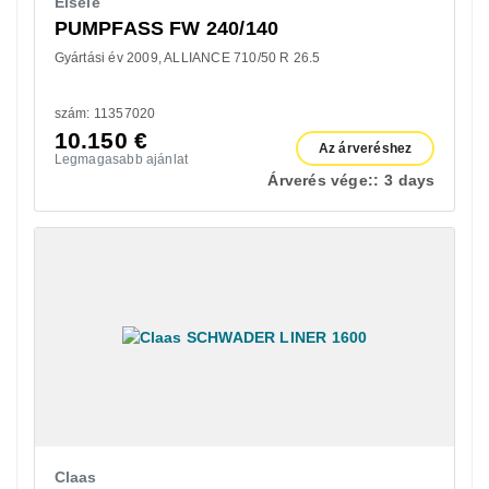
Eisele
PUMPFASS FW 240/140
Gyártási év 2009
ALLIANCE 710/50 R 26.5
szám: 11357020
10.150
€
Az árveréshez
Legmagasabb ajánlat
Árverés vége::
3 days
Claas