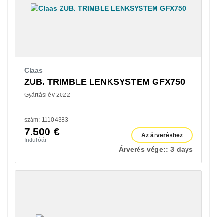
Claas
ZUB. TRIMBLE LENKSYSTEM GFX750
Gyártási év 2022
szám: 11104383
7.500
€
Az árveréshez
Indulóár
Árverés vége::
3 days