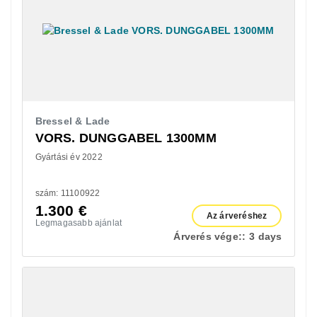
Bressel & Lade
VORS. DUNGGABEL 1300MM
Gyártási év 2022
szám: 11100922
1.300
€
Az árveréshez
Legmagasabb ajánlat
Árverés vége::
3 days