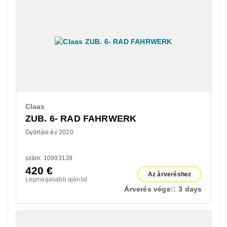
Claas
ZUB. 6- RAD FAHRWERK
Gyártási év 2020
szám: 10993139
420
€
Az árveréshez
Legmagasabb ajánlat
Árverés vége::
3 days