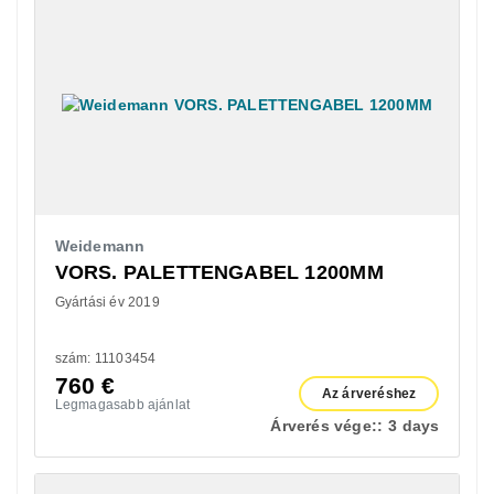
Weidemann
VORS. PALETTENGABEL 1200MM
Gyártási év 2019
szám: 11103454
760
€
Az árveréshez
Legmagasabb ajánlat
Árverés vége::
3 days