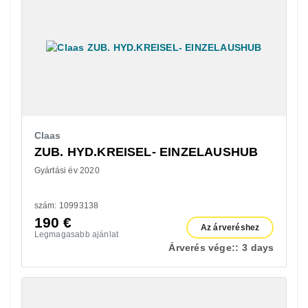
Claas
ZUB. HYD.KREISEL- EINZELAUSHUB
Gyártási év 2020
szám: 10993138
190
€
Az árveréshez
Legmagasabb ajánlat
Árverés vége::
3 days