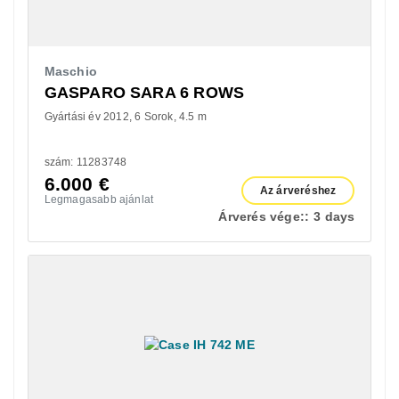
Maschio
GASPARO SARA 6 ROWS
Gyártási év 2012
6 Sorok
4.5 m
szám: 11283748
6.000
€
Az árveréshez
Legmagasabb ajánlat
Árverés vége::
3 days