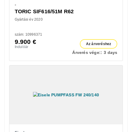
-
TORIC SIF616/51M R62
Gyártási év 2020
szám: 10996371
9.900
€
Az árveréshez
Indulóár
Árverés vége::
3 days