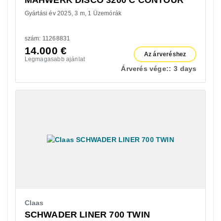
Gyártási év 2025
3 m
1 Üzemórák
szám: 11268831
14.000
€
Az árveréshez
Legmagasabb ajánlat
Árverés vége::
3 days
Claas
SCHWADER LINER 700 TWIN