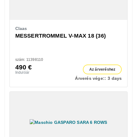
Claas
MESSERTROMMEL V-MAX 18 (36)
szám: 11398110
490
€
Az árveréshez
Indulóár
Árverés vége::
3 days