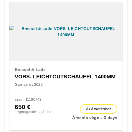
Bressel & Lade
VORS. LEICHTGUTSCHAUFEL 1400MM
Gyártási év 2022
szám: 11100743
650
€
Az árveréshez
Legmagasabb ajánlat
Árverés vége::
3 days