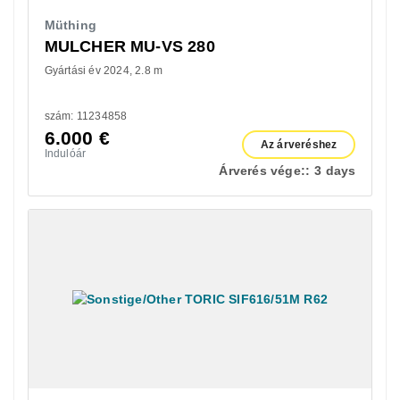
Müthing
MULCHER MU-VS 280
Gyártási év 2024
2.8 m
szám: 11234858
6.000
€
Az árveréshez
Indulóár
Árverés vége::
3 days