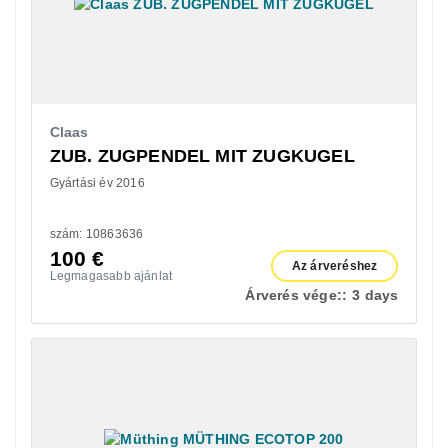
Claas
ZUB. ZUGPENDEL MIT ZUGKUGEL
Gyártási év 2016
szám: 10863636
100
€
Az árveréshez
Legmagasabb ajánlat
Árverés vége::
3 days