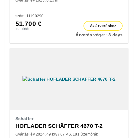
Gyártási év 2023
6.25 m
szám: 11190290
51.700
€
Az árveréshez
Indulóár
Árverés vége::
3 days
Schäffer
HOFLADER SCHÄFFER 4670 T-2
Gyártási év 2024
49 kW / 67 PS
181 Üzemórák