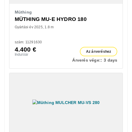
Müthing
MÜTHING MU-E HYDRO 180
Gyártási év 2025
1.8 m
szám: 11291630
4.400
€
Az árveréshez
Indulóár
Árverés vége::
3 days