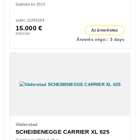
Gyártási év 2025
szám: 11266164
15.000
€
Az árveréshez
Indulóár
Árverés vége::
3 days
Väderstad
SCHEIBENEGGE CARRIER XL 625