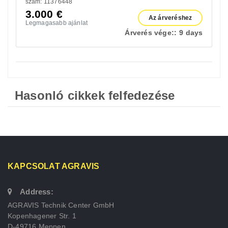
szám: 11376448
3.000
€
Az árveréshez
Legmagasabb ajánlat
Árverés vége::
9 days
Hasonló cikkek felfedezése
KAPCSOLAT AGRAVIS
Address:
AGRAVIS Technik Center GmbH
Kopenhagener Str. 1
D-49716 Meppen