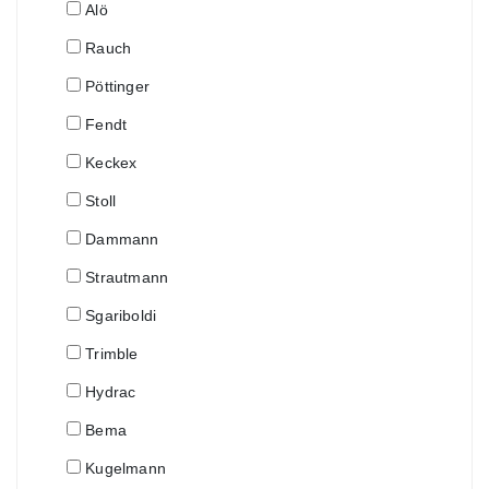
Alö
Rauch
Pöttinger
Fendt
Keckex
Stoll
Dammann
Strautmann
Sgariboldi
Trimble
Hydrac
Bema
Kugelmann