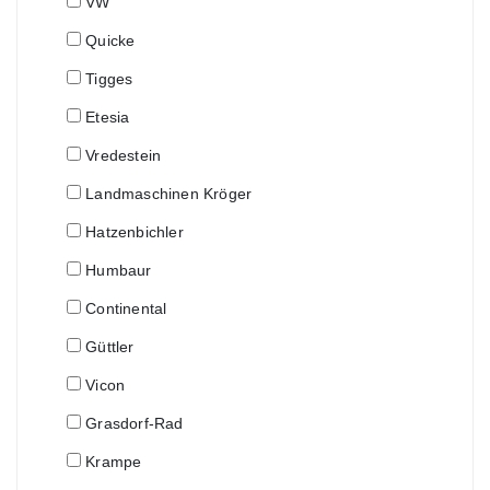
VW
Quicke
Tigges
Etesia
Vredestein
Landmaschinen Kröger
Hatzenbichler
Humbaur
Continental
Güttler
Vicon
Grasdorf-Rad
Krampe