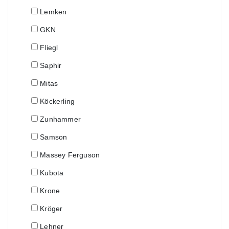
Lemken
GKN
Fliegl
Saphir
Mitas
Köckerling
Zunhammer
Samson
Massey Ferguson
Kubota
Krone
Kröger
Lehner