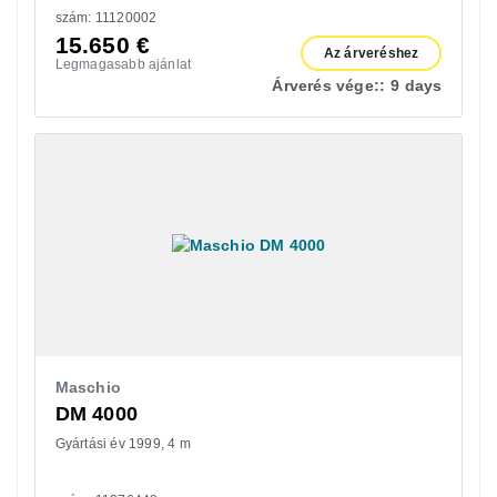
szám: 11120002
15.650
€
Az árveréshez
Legmagasabb ajánlat
Árverés vége::
9 days
Maschio
DM 4000
Gyártási év 1999
4 m