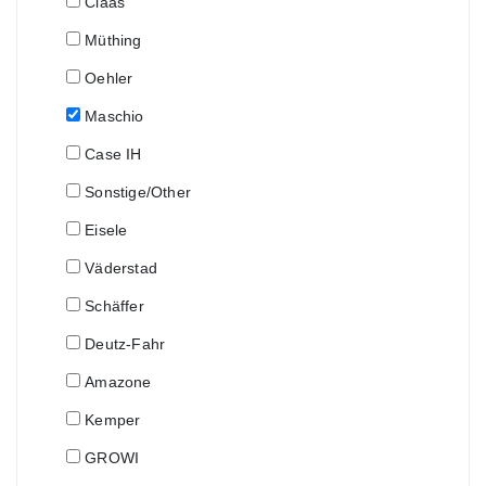
Claas
Müthing
Oehler
Maschio
Case IH
Sonstige/Other
Eisele
Väderstad
Schäffer
Deutz-Fahr
Amazone
Kemper
GROWI