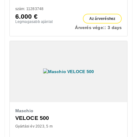
szám: 11283748
6.000
€
Az árveréshez
Legmagasabb ajánlat
Árverés vége::
3 days
Maschio
VELOCE 500
Gyártási év 2023
5 m