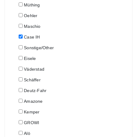
Müthing
Oehler
Maschio
Case IH
Sonstige/Other
Eisele
Väderstad
Schäffer
Deutz-Fahr
Amazone
Kemper
GROWI
Alö