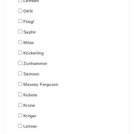
Lemken
GKN
Fliegl
Saphir
Mitas
Köckerling
Zunhammer
Samson
Massey Ferguson
Kubota
Krone
Kröger
Lehner