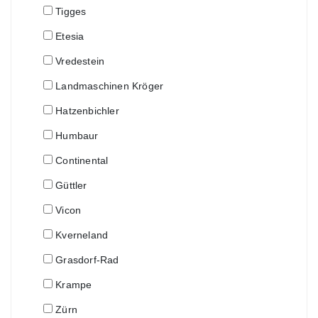
Tigges
Etesia
Vredestein
Landmaschinen Kröger
Hatzenbichler
Humbaur
Continental
Güttler
Vicon
Kverneland
Grasdorf-Rad
Krampe
Zürn