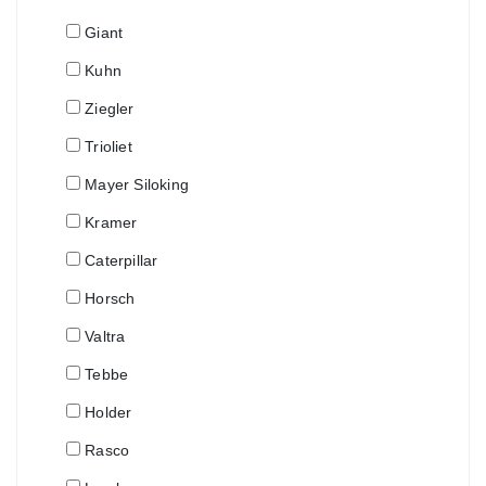
Giant
Kuhn
Ziegler
Trioliet
Mayer Siloking
Kramer
Caterpillar
Horsch
Valtra
Tebbe
Holder
Rasco