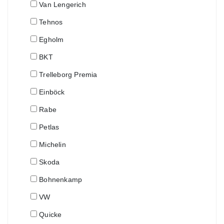
Van Lengerich
Tehnos
Egholm
BKT
Trelleborg Premia
Einböck
Rabe
Petlas
Michelin
Skoda
Bohnenkamp
VW
Quicke