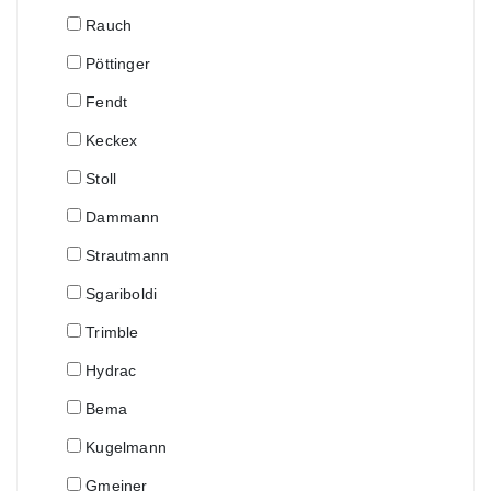
Rauch
Pöttinger
Fendt
Keckex
Stoll
Dammann
Strautmann
Sgariboldi
Trimble
Hydrac
Bema
Kugelmann
Gmeiner