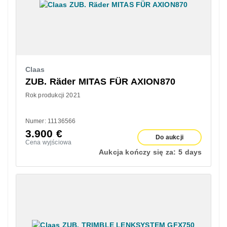
Claas
ZUB. Räder MITAS FÜR AXION870
Rok produkcji 2021
Numer: 11136566
3.900
€
Do aukcji
Cena wyjściowa
Aukcja kończy się za:
5 days