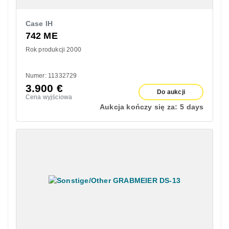
Case IH
742 ME
Rok produkcji 2000
Numer: 11332729
3.900
€
Do aukcji
Cena wyjściowa
Aukcja kończy się za:
5 days