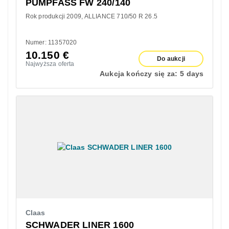
PUMPFASS FW 240/140
Rok produkcji 2009
ALLIANCE 710/50 R 26.5
Numer: 11357020
10.150
€
Do aukcji
Najwyższa oferta
Aukcja kończy się za:
5 days
Claas
SCHWADER LINER 1600