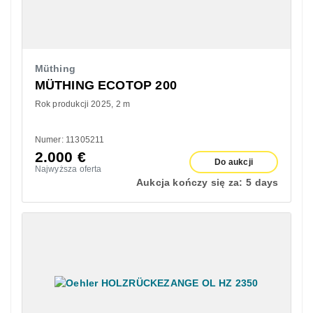
Müthing
MÜTHING ECOTOP 200
Rok produkcji 2025
2 m
Numer: 11305211
2.000
€
Do aukcji
Najwyższa oferta
Aukcja kończy się za:
5 days