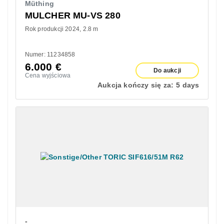
Müthing
MULCHER MU-VS 280
Rok produkcji 2024
2.8 m
Numer: 11234858
6.000
€
Do aukcji
Cena wyjściowa
Aukcja kończy się za:
5 days
-