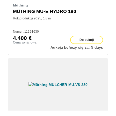
Müthing
MÜTHING MU-E HYDRO 180
Rok produkcji 2025
1.8 m
Numer: 11291630
4.400
€
Do aukcji
Cena wyjściowa
Aukcja kończy się za:
5 days