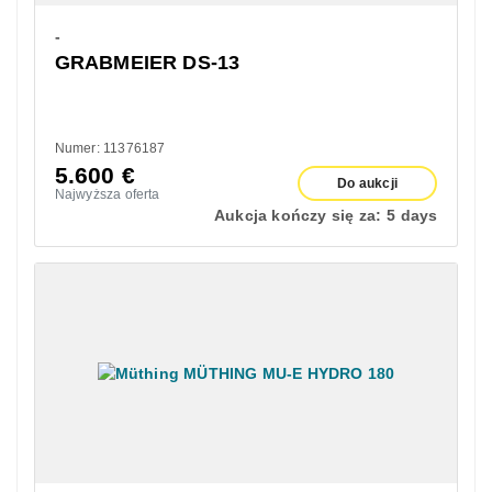
-
GRABMEIER DS-13
Numer: 11376187
5.600
€
Do aukcji
Najwyższa oferta
Aukcja kończy się za:
5 days