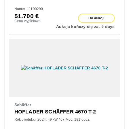
Numer: 11190290
51.700
€
Do aukcji
Cena wyjściowa
Aukcja kończy się za:
5 days
Schäffer
HOFLADER SCHÄFFER 4670 T-2
Rok produkcji 2024
49 kW / 67 Moc
181 godz.