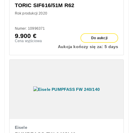
TORIC SIF616/51M R62
Rok produkcji 2020
Numer: 10996371
9.900
€
Do aukcji
Cena wyjściowa
Aukcja kończy się za:
5 days
Eisele