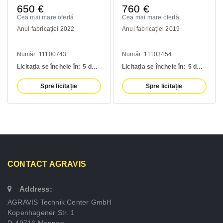
650
€
760
€
Cea mai mare ofertă
Cea mai mare ofertă
Anul fabricaţiei 2022
Anul fabricaţiei 2019
Număr: 11100743
Număr: 11103454
Licitația se încheie în:
5 days
Licitația se încheie în:
5 days
Spre licitație
Spre licitație
CONTACT AGRAVIS
Address:
AGRAVIS Technik Center GmbH
Kopenhagener Str. 1
D-49716 Meppen