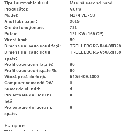
Tipul autovehiculului:
Maşină second hand
Producător:
Valtra
Model:
N174 VERSU
Anul fabricaţiei:
2019
Ore de funcţionare:
731
Putere:
121 KW (165 CP)
Viteză km/h:
50
Dimensiuni cauciucuri faţă:
TRELLEBORG 540/85R28
Dimensiuni cauciucuri
TRELLEBORG 650/65R38
spate:
Profil cauciucuri faţă %:
80
Profil cauciucuri spate %:
80
Viteză priză de forţă:
540/540E/1000
Computer comandă DW:
6
numar de cilindri:
4
Proiectoare de lucru nr.
4
față:
Proiectoare de lucru nr.
6
spate:
Echipare