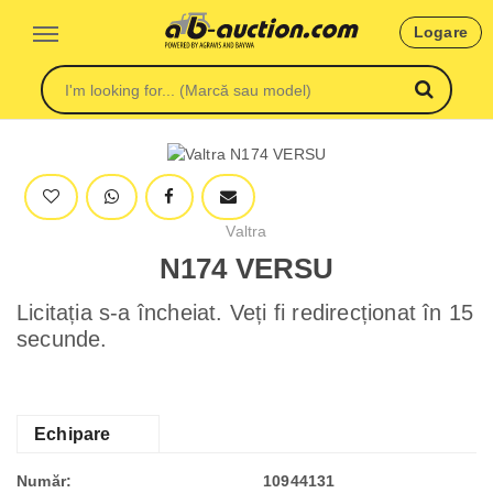
Logare
Valtra
N174 VERSU
Licitația s-a încheiat. Veți fi redirecționat în 15
secunde.
Echipare
Număr:
10944131