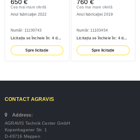
650
€
760
€
Cea mai mare ofertă
Cea mai mare ofertă
Anul fabricaţiei 2022
Anul fabricaţiei 2019
Număr: 11100743
Număr: 11103454
Licitația se încheie în:
4 days
Licitația se încheie în:
4 days
Spre licitație
Spre licitație
CONTACT AGRAVIS
Address:
AGRAVIS Technik Center GmbH
Kopenhagener Str. 1
D-49716 Meppen