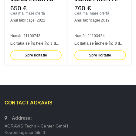
650
€
760
€
Cea mai mare ofertă
Cea mai mare ofertă
Anul fabricaţiei 2022
Anul fabricaţiei 2019
Număr: 11100743
Număr: 11103454
Licitația se încheie în:
3 days
Licitația se încheie în:
3 days
Spre licitație
Spre licitație
CONTACT AGRAVIS
Address:
AGRAVIS Technik Center GmbH
Kopenhagener Str. 1