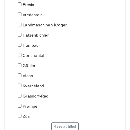
Etesia
Vredestein
Landmaschinen Kröger
Hatzenbichler
Humbaur
Continental
Güttler
Vicon
Kverneland
Grasdorf-Rad
Krampe
Zürn
Resetați filtrul