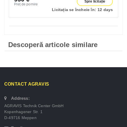
Spre licitație
Preț de pornire
Licitația se încheie în:
12 days
Descoperă articole similare
CONTACT AGRAVIS
Address:
AGRAVIS Technik Center GmbH
Kopenhagener Str. 1
D-49716 Meppen