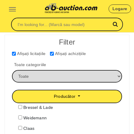
Logare
Filter
Afișați licitațiile
Afișați achizițiile
Toate categoriile
Producător
Bressel & Lade
Weidemann
Claas