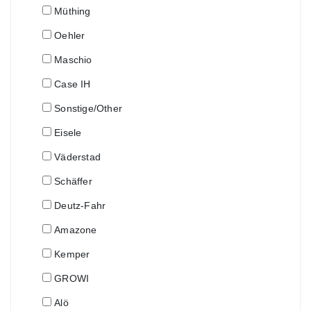
Müthing
Oehler
Maschio
Case IH
Sonstige/Other
Eisele
Väderstad
Schäffer
Deutz-Fahr
Amazone
Kemper
GROWI
Alö