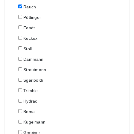
Rauch
Pöttinger
Fendt
Keckex
Stoll
Dammann
Strautmann
Sgariboldi
Trimble
Hydrac
Bema
Kugelmann
Gmeiner