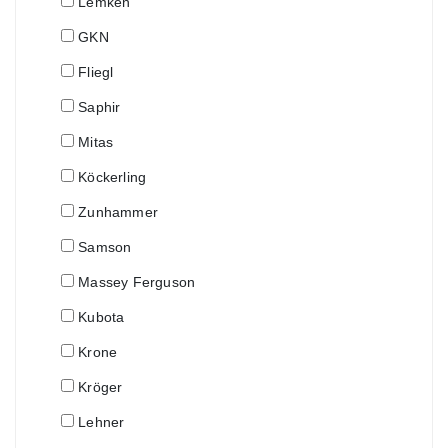
Lemken
GKN
Fliegl
Saphir
Mitas
Köckerling
Zunhammer
Samson
Massey Ferguson
Kubota
Krone
Kröger
Lehner