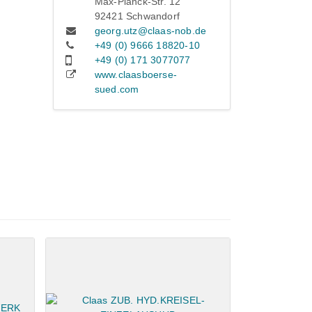
Max-Planck-Str. 12
92421 Schwandorf
georg.utz@claas-nob.de
+49 (0) 9666 18820-10
+49 (0) 171 3077077
www.claasboerse-
sued.com