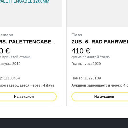
demann
Claas
ZUB. 6- RAD FAHRWE
VORS. PALETTENGABEL 1200MM
0
€
410
€
а принятой ставки
сумма принятой ставки
выпуска 2019
Год выпуска 2020
р: 11103454
Номер: 10993139
ион завершается через:
4 days
Аукцион завершается через:
4 
На аукцион
На аукцион