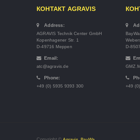
КОНТАКТ AGRAVIS
КОН
Address:
Ad
AGRAVIS Technik Center GmbH
BayWa
Kopenhagener Str. 1
Webers
D-49716 Meppen
D-850
Email:
Em
atc@agravis.de
GMZ.M
Phone:
Ph
+49 (0) 5935 9393 300
+49 (0
Copyright ©
,
Agravis
BayWa