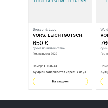
Bressel & Lade
Wei
VORS. LEICHTGUTSCHAUFEL 1400MM
650
€
76
сумма принятой ставки
сумм
Год выпуска 2022
Год 
Номер: 11100743
Номе
Аукцион завершается через:
4 days
Аукц
На аукцион