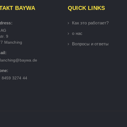
ТАКТ BAYWA
QUICK LINKS
dress:
Как это работает?
 AG
о нас
tr. 9
77 Manching
Вопросы и ответы
ail:
anching@baywa.de
one:
) 8459 3274 44