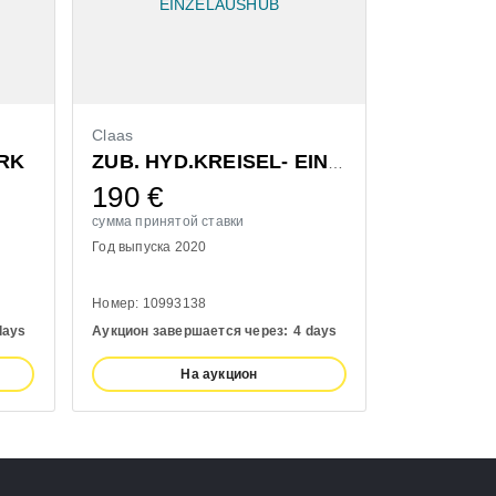
Claas
Bressel & L
RK
ZUB. HYD.KREISEL- EINZELAUSHUB
190
€
1.320
сумма принятой ставки
сумма принят
Год выпуска 2020
Год выпуска 
Номер: 10993138
Номер: 11100
days
Аукцион завершается через:
4 days
Аукцион заве
На аукцион