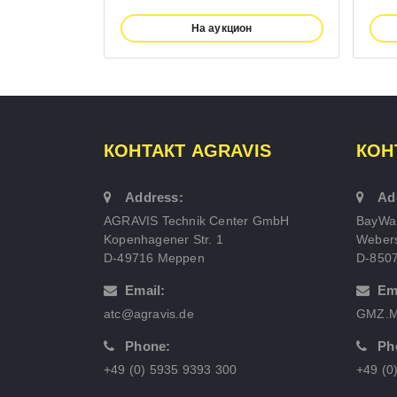
На аукцион
КОНТАКТ AGRAVIS
КОН
Address:
Ad
AGRAVIS Technik Center GmbH
BayWa
Kopenhagener Str. 1
Webers
D-49716 Meppen
D-850
Email:
Em
atc@agravis.de
GMZ.M
Phone:
Ph
+49 (0) 5935 9393 300
+49 (0