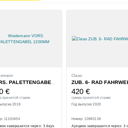
demann
Claas
ZUB. 6- RAD FAHRWE
VORS. PALETTENGABEL 1200MM
0
€
420
€
а принятой ставки
сумма принятой ставки
выпуска 2019
Год выпуска 2020
р: 11103454
Номер: 10993139
ион завершается через:
3 days
Аукцион завершается через:
3 