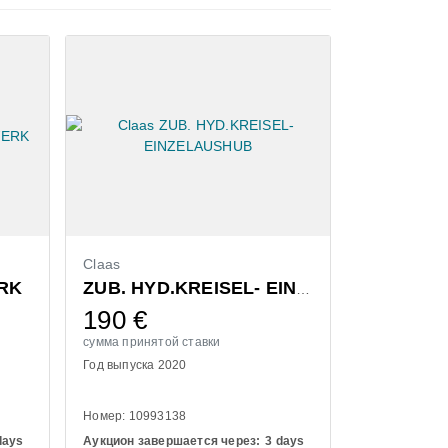
Claas
Bressel & L
RK
ZUB. HYD.KREISEL- EINZELAUSHUB
190
€
1.320
сумма принятой ставки
сумма принят
Год выпуска 2020
Год выпуска 
Номер: 10993138
Номер: 11100
days
Аукцион завершается через:
3 days
Аукцион заве