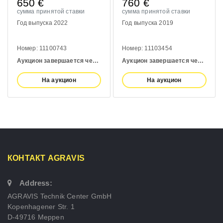
650
€
760
€
сумма принятой ставки
сумма принятой ставки
Год выпуска 2022
Год выпуска 2019
Номер: 11100743
Номер: 11103454
Аукцион завершается через:
4 days
Аукцион завершается через:
4 d
На аукцион
На аукцион
КОНТАКТ AGRAVIS
Address:
AGRAVIS Technik Center GmbH
Kopenhagener Str. 1
D-49716 Meppen