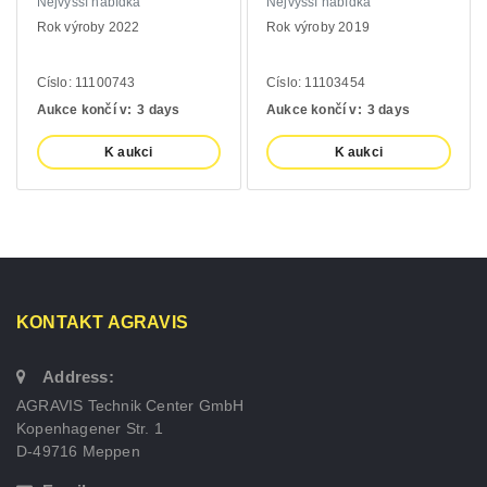
Nejvyšší nabídka
Nejvyšší nabídka
Rok výroby 2022
Rok výroby 2019
Císlo: 11100743
Císlo: 11103454
Aukce končí v:
3 days
Aukce končí v:
3 days
K aukci
K aukci
KONTAKT AGRAVIS
Address:
AGRAVIS Technik Center GmbH
Kopenhagener Str. 1
D-49716 Meppen