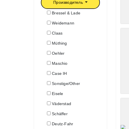
Производитель
Bressel & Lade
Weidemann
Claas
Müthing
Oehler
Maschio
Case IH
Sonstige/Other
Eisele
Väderstad
Schäffer
Deutz-Fahr