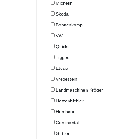
Michelin
Skoda
Bohnenkamp
VW
Quicke
Tigges
Etesia
Vredestein
Landmaschinen Kröger
Hatzenbichler
Humbaur
Continental
Güttler