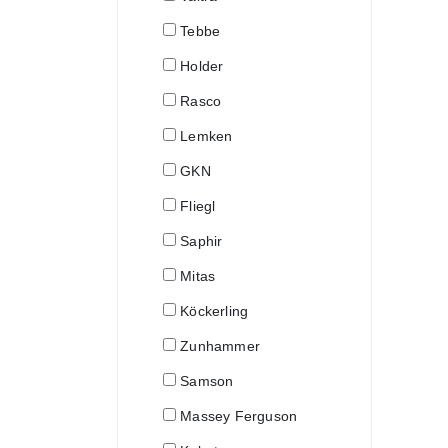
Tebbe
Holder
Rasco
Lemken
GKN
Fliegl
Saphir
Mitas
Köckerling
Zunhammer
Samson
Massey Ferguson