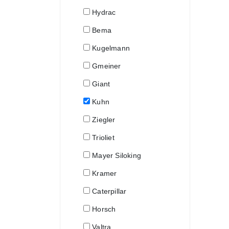
Hydrac
Bema
Kugelmann
Gmeiner
Giant
Kuhn
Ziegler
Trioliet
Mayer Siloking
Kramer
Caterpillar
Horsch
Valtra