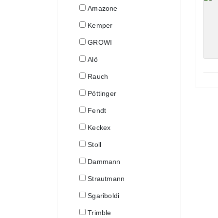
Amazone
Kemper
GROWI
Alö
Rauch
Pöttinger
Fendt
Keckex
Stoll
Dammann
Strautmann
Sgariboldi
Trimble