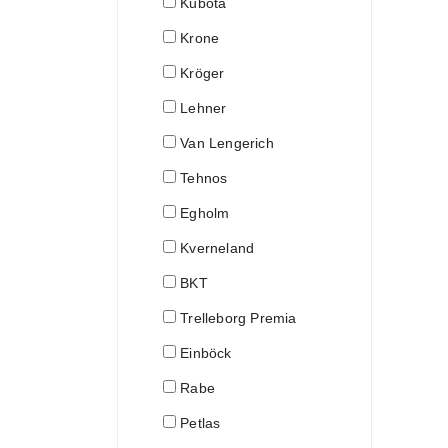
Kubota
Krone
Kröger
Lehner
Van Lengerich
Tehnos
Egholm
Kverneland
BKT
Trelleborg Premia
Einböck
Rabe
Petlas