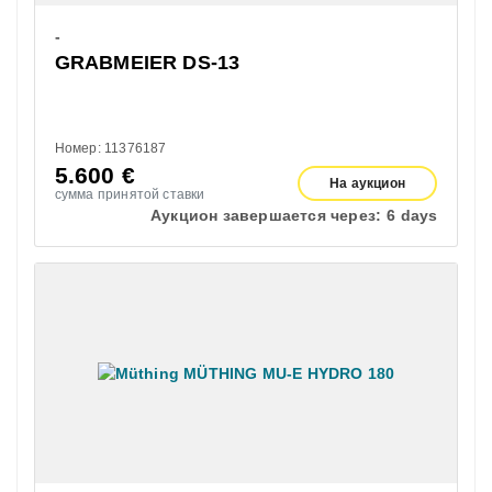
-
GRABMEIER DS-13
Номер: 11376187
5.600
€
На аукцион
сумма принятой ставки
Аукцион завершается через:
6 days