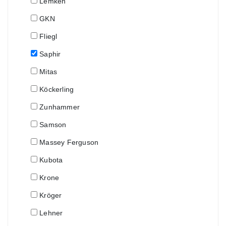
Lemken
GKN
Fliegl
Saphir
Mitas
Köckerling
Zunhammer
Samson
Massey Ferguson
Kubota
Krone
Kröger
Lehner