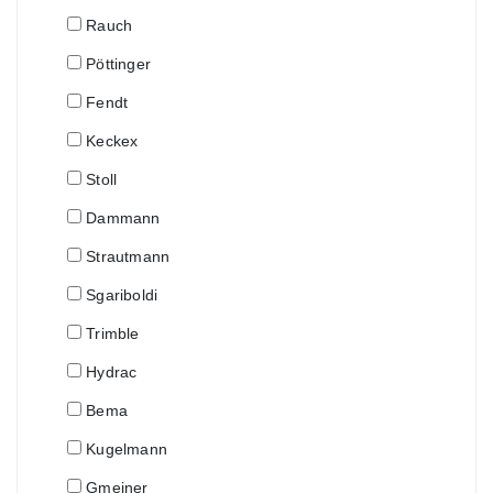
Rauch
Pöttinger
Fendt
Keckex
Stoll
Dammann
Strautmann
Sgariboldi
Trimble
Hydrac
Bema
Kugelmann
Gmeiner