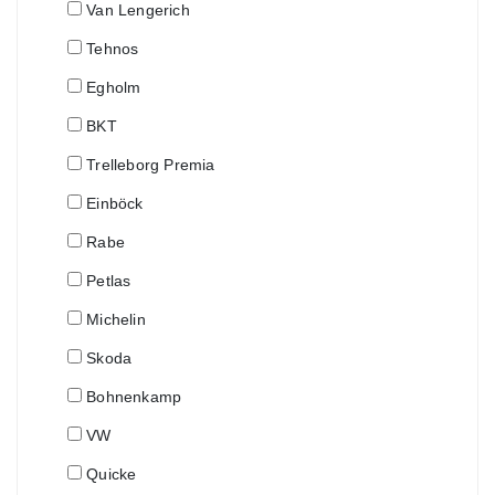
Van Lengerich
Tehnos
Egholm
BKT
Trelleborg Premia
Einböck
Rabe
Petlas
Michelin
Skoda
Bohnenkamp
VW
Quicke