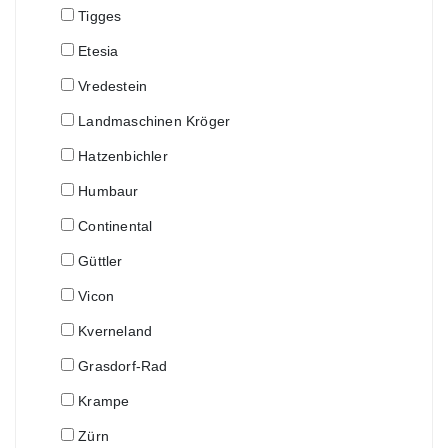
Tigges
Etesia
Vredestein
Landmaschinen Kröger
Hatzenbichler
Humbaur
Continental
Güttler
Vicon
Kverneland
Grasdorf-Rad
Krampe
Zürn