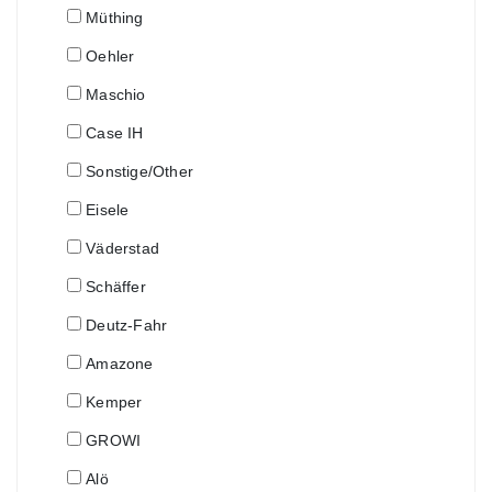
Müthing
Oehler
Maschio
Case IH
Sonstige/Other
Eisele
Väderstad
Schäffer
Deutz-Fahr
Amazone
Kemper
GROWI
Alö