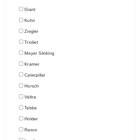
Giant
Kuhn
Ziegler
Trioliet
Mayer Siloking
Kramer
Caterpillar
Horsch
Valtra
Tebbe
Holder
Rasco