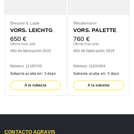
Bressel & Lade
Weidemann
VORS. LEICHTGUTSCHAUFEL 1400MM
VORS. PALETTENGABEL 1200MM
650
€
760
€
Oferta más alta
Oferta más alta
Año de fabricación 2022
Año de fabricación 2019
Número: 11100743
Número: 11103454
Subasta acaba en:
3 days
Subasta acaba en:
3 days
A la subasta
A la subasta
CONTACTO AGRAVIS