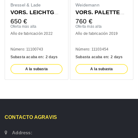
Bressel & Lade
Weidemann
VORS. LEICHTGUTSCHAUFEL 1400MM
VORS. PALETTENGABEL 1200MM
650
€
760
€
Oferta más alta
Oferta más alta
Año de fabricación 2022
Año de fabricación 2019
Número: 11100743
Número: 11103454
Subasta acaba en:
2 days
Subasta acaba en:
2 days
A la subasta
A la subasta
CONTACTO AGRAVIS
Address: