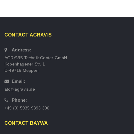
CONTACT AGRAVIS
Address:
AGRAVIS Technik Center GmbH
Kopenhagener Str. 1
D-49716 Meppen
Email:
atc@agravis.de
Phone:
+49 (0) 5935 9393 300
CONTACT BAYWA