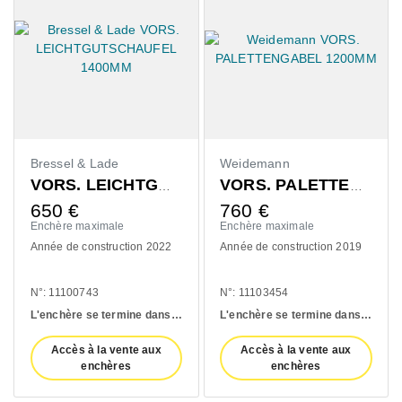
Weidemann
Claas
VORS. LEICHTGUTSCHAUFEL 1400MM
VORS. PALETTENGABEL 1200MM
760
€
420
€
Enchère maximale
Enchère maximale
tion 2022
Année de construction 2019
Année de construction
N°: 11103454
N°: 10993139
L'enchère se termine dans:
2 days
L'enchère se termine dans:
2 days
nte aux
Accès à la vente aux
Accès à la vente 
s
enchères
enchères